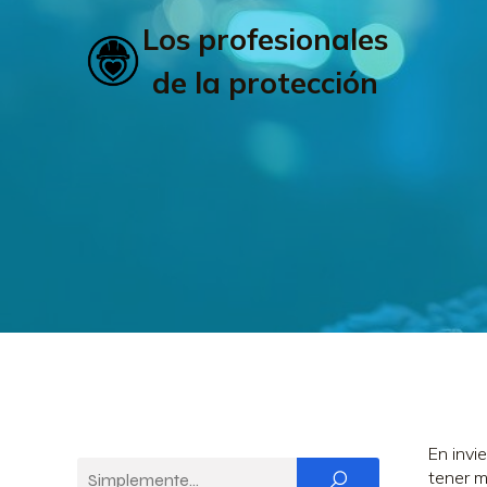
Los profesionales
de la protección
En invi
tener m