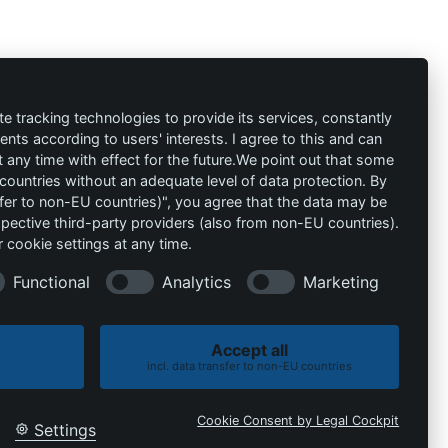
ión
Contacto
al
info@die-
te tracking technologies to provide its services, constantly
ts according to users' interests. I agree to this and can
schutzprofis.de
any time with effect for the future.We point out that some
 countries without an adequate level of data protection. By
+49 (511) 679997-97
 condiciones
nsfer to non-EU countries)", you agree that the data may be
spective third-party providers (also from non-EU countries).
Wohlenbergstraße 6
 cookie settings at any time.
30179 Hannover
Alemania
Functional
Analytics
Marketing
Accept all
incl. data transfer to non-EU countries
Política de cookies
Política de privacidad
Cookie Consent by Legal Cockpit
Settings