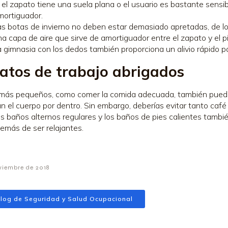
 el zapato tiene una suela plana o el usuario es bastante sensib
mortiguador.
as botas de invierno no deben estar demasiado apretadas, de lo 
a capa de aire que sirve de amortiguador entre el zapato y el pi
a gimnasia con los dedos también proporciona un alivio rápido pa
atos de trabajo abrigados
más pequeños, como comer la comida adecuada, también pueden 
an el cuerpo por dentro. Sin embargo, deberías evitar tanto café
Los baños alternos regulares y los baños de pies calientes tamb
demás de ser relajantes.
viembre de 2018
log de Seguridad y Salud Ocupacional