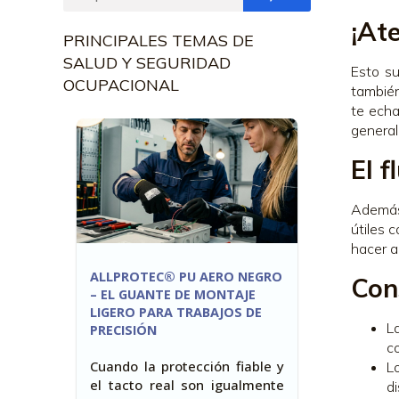
¡Ate
PRINCIPALES TEMAS DE
SALUD Y SEGURIDAD
Esto su
OCUPACIONAL
también
te echa
general
El f
Además,
útiles 
hacer a
ALLPROTEC® PU AERO NEGRO
Con
– EL GUANTE DE MONTAJE
LIGERO PARA TRABAJOS DE
L
PRECISIÓN
c
Cuando la protección fiable y
L
el tacto real son igualmente
di