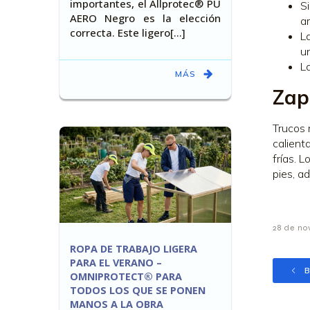
importantes, el Allprotec® PU
Si
AERO Negro es la elección
a
correcta. Este ligero[…]
L
un
L
MÁS
Zap
Trucos 
calient
frías. 
pies, a
28 de no
ROPA DE TRABAJO LIGERA
PARA EL VERANO –
B
OMNIPROTECT® PARA
TODOS LOS QUE SE PONEN
MANOS A LA OBRA