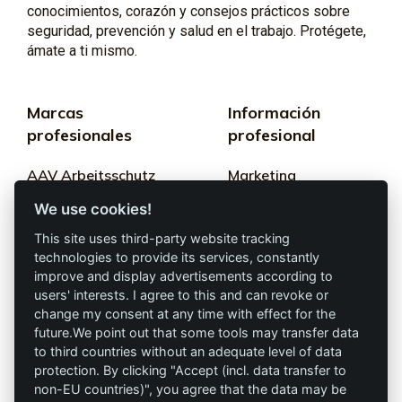
conocimientos, corazón y consejos prácticos sobre
seguridad, prevención y salud en el trabajo. Protégete,
ámate a ti mismo.
Marcas
Información
profesionales
profesional
AAV Arbeitsschutz
Marketing
GmbH
We use cookies!
Términos y
Allprotec® Solo
condiciones
This site uses third-party website tracking
trabaja seguro
technologies to provide its services, constantly
Privacidad
improve and display advertisements according to
users' interests. I agree to this and can revoke or
Omniprotect –
Impresión
change my consent at any time with effect for the
Tienda Online
future.We point out that some tools may transfer data
to third countries without an adequate level of data
Contacto
protection. By clicking "Accept (incl. data transfer to
non-EU countries)", you agree that the data may be