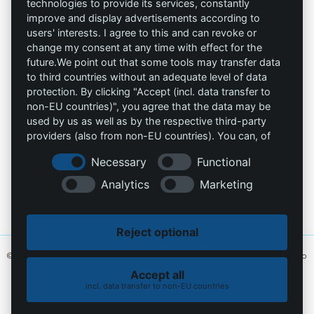
trabaja seguro
technologies to provide its services, constantly
Privacidad
improve and display advertisements according to
users' interests. I agree to this and can revoke or
Omniprotect –
change my consent at any time with effect for the
Impresión
Tienda Online
future.We point out that some tools may transfer data
to third countries without an adequate level of data
Contacto
protection. By clicking "Accept (incl. data transfer to
non-EU countries)", you agree that the data may be
info@die-schutzprofis.de
used by us as well as by the respective third-party
providers (also from non-EU countries). You can, of
course, change your cookie settings at any time.
+49 (511) 679997-97
Necessary
Functional
Wohlenbergstraße 6
Analytics
Marketing
30179 Hannover
Alemania
Reject optional
© 2026 Los profesionales de la protección. Hecho con amor
MiU24®
y alojado
en
Hostingmonster®
Accept all
incl. data transfer to non-EU countries
Política de cookies
Política de privacidad