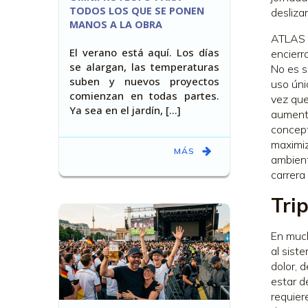
TODOS LOS QUE SE PONEN
desliza
MANOS A LA OBRA
ATLAS 
El verano está aquí. Los días
encierr
se alargan, las temperaturas
No es s
suben y nuevos proyectos
uso úni
comienzan en todas partes.
vez que
Ya sea en el jardín, [...]
aumenta
concept
maximiz
MÁS
ambient
carrera
Tri
En much
al sist
dolor, 
estar d
requier