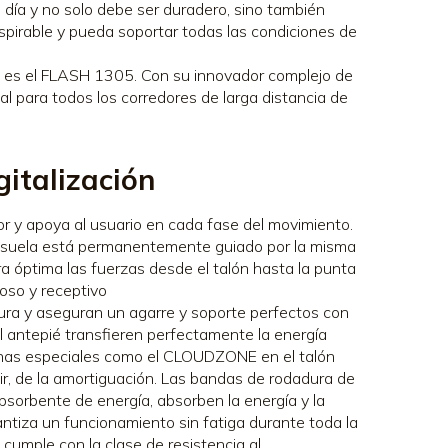
día y no solo debe ser duradero, sino también
spirable y pueda soportar todas las condiciones de
ad es el FLASH 1305. Con su innovador complejo de
al para todos los corredores de larga distancia de
gitalización
 y apoya al usuario en cada fase del movimiento.
 la suela está permanentemente guiado por la misma
a óptima las fuerzas desde el talón hasta la punta
roso y receptivo
a y aseguran un agarre y soporte perfectos con
 antepié transfieren perfectamente la energía
Zonas especiales como el CLOUDZONE en el talón
ir, de la amortiguación. Las bandas de rodadura de
sorbente de energía, absorben la energía y la
ntiza un funcionamiento sin fatiga durante toda la
cumple con la clase de resistencia al