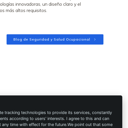
logías innovadoras, un diseño claro y el
s más altos requisitos.
Blog de Seguridad y Salud Ocupacional
ión
Contacto
al
info@die-
te tracking technologies to provide its services, constantly
ts according to users' interests. I agree to this and can
schutzprofis.de
any time with effect for the future.We point out that some