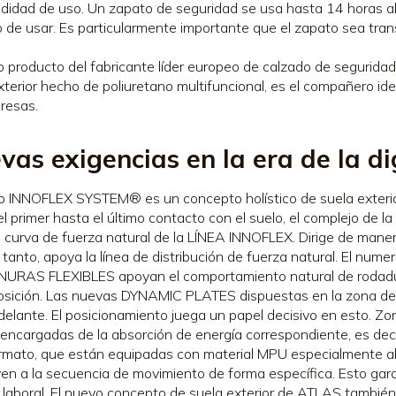
didad de uso. Un zapato de seguridad se usa hasta 14 horas al 
de usar. Es particularmente importante que el zapato sea tran
mo producto del fabricante líder europeo de calzado de segurid
xterior hecho de poliuretano multifuncional, es el compañero ide
resas.
vas exigencias en la era de la di
o INNOFLEX SYSTEM® es un concepto holístico de suela exterior
l primer hasta el último contacto con el suelo, el complejo de
e curva de fuerza natural de la LÍNEA INNOFLEX. Dirige de maner
lo tanto, apoya la línea de distribución de fuerza natural. El nume
URAS FLEXIBLES apoyan el comportamiento natural de rodadur
osición. Las nuevas DYNAMIC PLATES dispuestas en la zona del
delante. El posicionamiento juega un papel decisivo en esto. 
 encargadas de la absorción de energía correspondiente, es dec
rmato, que están equipadas con material MPU especialmente ab
en a la secuencia de movimiento de forma específica. Esto gara
 laboral. El nuevo concepto de suela exterior de ATLAS también 