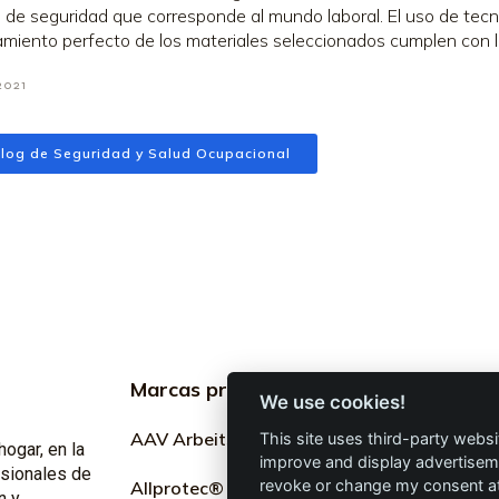
 de seguridad que corresponde al mundo laboral. El uso de tecno
miento perfecto de los materiales seleccionados cumplen con lo
2021
log de Seguridad y Salud Ocupacional
Marcas profesionales
Informac
We use cookies!
profesion
AAV Arbeitsschutz GmbH
This site uses third-party websi
hogar, en la
improve and display advertisemen
Marketing
esionales de
revoke or change my consent at 
Allprotec® Solo trabaja
n y