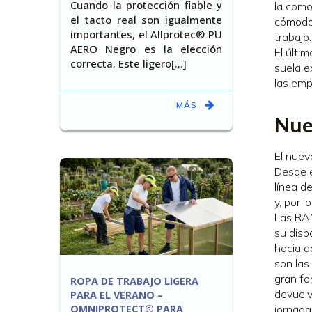
Cuando la protección fiable y
la como
el tacto real son igualmente
cómodo 
importantes, el Allprotec® PU
trabajo.
AERO Negro es la elección
El últi
correcta. Este ligero[…]
suela e
las emp
MÁS
Nue
El nuev
Desde e
línea d
y, por 
Las RAN
su disp
hacia a
son las
gran fo
ROPA DE TRABAJO LIGERA
devuelv
PARA EL VERANO –
OMNIPROTECT® PARA
jornada