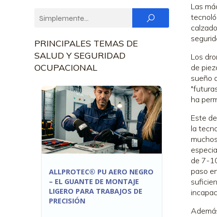
Las máq
tecnoló
calzado
segurid
PRINCIPALES TEMAS DE
SALUD Y SEGURIDAD
Los dro
OCUPACIONAL
de piez
sueño d
"futura
ha perm
Este de
la tecn
muchos 
especia
de 7-10
paso en
ALLPROTEC® PU AERO NEGRO
– EL GUANTE DE MONTAJE
suficie
LIGERO PARA TRABAJOS DE
incapac
PRECISIÓN
Además 