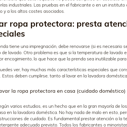
rías industriales. Las pruebas en el fabricante o en un instituto 
o y a los altos costes asociados.
ar ropa protectora: presta atenci
eciales
renda tiene una impregnación, debe renovarse (si es necesario se
 de lavado. Otro problema es que si la temperatura de lavado 
r encogimiento, lo que hace que la prenda sea inutilizable para q
edes ver, hay muchas más características especiales que consi
. Estos deben cumplirse, tanto al lavar en la lavadora doméstica 
avar la ropa protectora en casa (cuidado doméstico)
gún varios estudios, es un hecho que en la gran mayoría de los c
asa en la lavadora doméstica. No hay nada de malo en esto, pe
nstrucciones de cuidado. Es fundamental prestar atención a la t
etergente adecuado previsto. Todos los fabricantes o minoristas