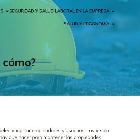
OS
SEGURIDAD Y SALUD LABORAL EN LA EMPRESA
SALUD Y ERGONOMÍA
o cómo?
elen imaginar empleadores y usuarios. Lavar solo
é hay que hacer para mantener las propiedades