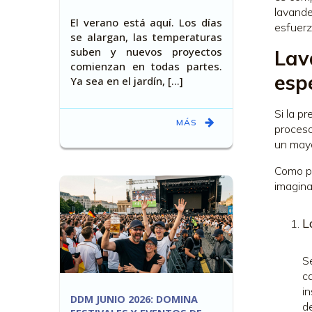
lavande
El verano está aquí. Los días
esfuerz
se alargan, las temperaturas
suben y nuevos proyectos
Lav
comienzan en todas partes.
esp
Ya sea en el jardín, [...]
Si la p
MÁS
proceso
un mayo
Como pu
imagina
L
Se
c
i
DDM JUNIO 2026: DOMINA
d