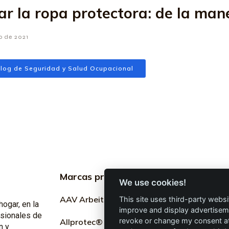
ar la ropa protectora: de la man
io de 2021
log de Seguridad y Salud Ocupacional
Marcas profesionales
Informac
We use cookies!
profesion
AAV Arbeitsschutz GmbH
This site uses third-party websi
hogar, en la
improve and display advertisemen
Marketing
esionales de
revoke or change my consent at 
Allprotec® Solo trabaja
n y