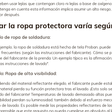
eben usar lejías que contengan cloro ni lejías a base de oxígeno
tenga en cuenta esta información implica asumir un alto riesgo,
or después.
ar la ropa protectora varía según
o de ropa de soldadura:
 ejemplo, la ropa de soldadura está hecha de tela Proban, puede
 frecuentes (según las instrucciones del fabricante). Cómo se 
 del fabricante de la prenda. Un ejemplo típico es la afirmació
las instrucciones de lavado".
o: Ropa de alta visibilidad:
endo del material reflectante elegido, el fabricante puede estab
material pierda su función protectora tras el lavado. ¡Esto solo 
do del fabricante! Temperaturas de lavado demasiado altas pued
sibilidad pierdan su luminosidad, también debido al esfuerzo mecá
 de lavado. Es posible medir las propiedades reflectantes de las
rensible que este requisito no pueda cumplirse en absoluto al l