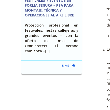
FESTIVALES Y EVENTOS DE
s
FORMA SEGURA – PSA PARA
t
MONTAJE, TÉCNICA Y
i
OPERACIONES AL AIRE LIBRE
m
Protección profesional en
d
festivales, fiestas callejeras y
L
grandes eventos – con la
3
oferta del mes de
Omniprotect El verano
L
comienza –[…]
L
MÁS
r
In
cu
R
p
re
f
y