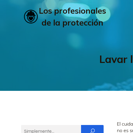
Los profesionales
de la protección
Lavar 
El cuid
no es s