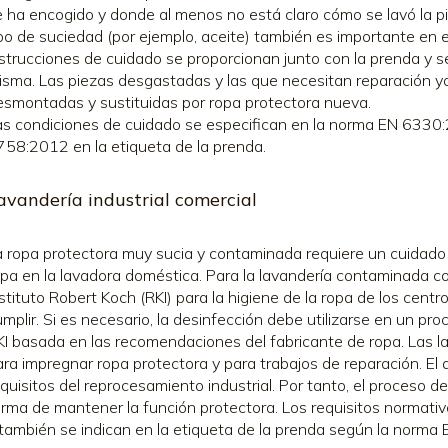
e ha encogido y donde al menos no está claro cómo se lavó la pie
ipo de suciedad (por ejemplo, aceite) también es importante en e
nstrucciones de cuidado se proporcionan junto con la prenda y 
isma. Las piezas desgastadas y las que necesitan reparación ya
esmontadas y sustituidas por ropa protectora nueva.
as condiciones de cuidado se especifican en la norma EN 6330:
758:2012 en la etiqueta de la prenda.
avandería industrial comercial
a ropa protectora muy sucia y contaminada requiere un cuidado 
opa en la lavadora doméstica. Para la lavandería contaminada co
stituto Robert Koch (RKI) para la higiene de la ropa de los cent
mplir. Si es necesario, la desinfección debe utilizarse en un pr
KI basada en las recomendaciones del fabricante de ropa. Las l
ara impregnar ropa protectora y para trabajos de reparación. El 
quisitos del reprocesamiento industrial. Por tanto, el proceso d
orma de mantener la función protectora. Los requisitos normat
 también se indican en la etiqueta de la prenda según la norm