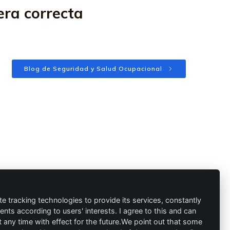
era correcta
Blog de Seguridad y Salud Ocupacional
ión
Contacto
al
info@die-
te tracking technologies to provide its services, constantly
ts according to users' interests. I agree to this and can
schutzprofis.de
any time with effect for the future.We point out that some