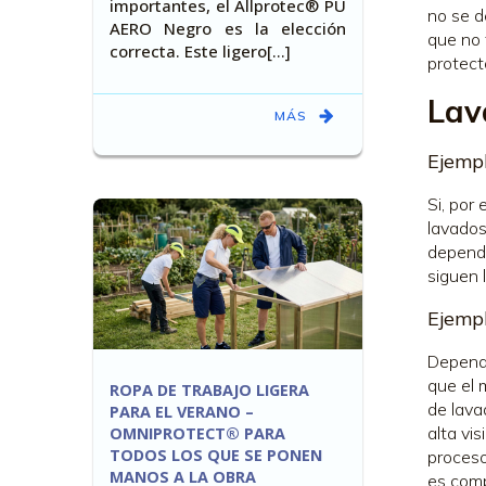
importantes, el Allprotec® PU
no se d
AERO Negro es la elección
que no 
correcta. Este ligero[…]
protect
Lav
MÁS
Ejempl
Si, por
lavados
depende
siguen 
Ejempl
Dependi
que el 
ROPA DE TRABAJO LIGERA
de lava
PARA EL VERANO –
alta vi
OMNIPROTECT® PARA
TODOS LOS QUE SE PONEN
proceso
MANOS A LA OBRA
es comp