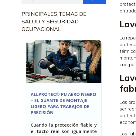
protect
entrada
PRINCIPALES TEMAS DE
SALUD Y SEGURIDAD
Lav
OCUPACIONAL
La ropa
protecc
térmica
mantene
cuerpo 
Lav
fab
ALLPROTEC® PU AERO NEGRO
– EL GUANTE DE MONTAJE
Las pro
LIGERO PARA TRABAJOS DE
ser ree
PRECISIÓN
protect
económ
Cuando la protección fiable y
el tacto real son igualmente
Los fab