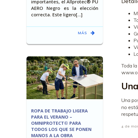
Detall
importantes, el Allprotec® PU
AERO Negro es la elección
M
correcta. Este ligero[…]
T
Vi
MÁS
G
P
Vi
L
Toda la
www.om
Una
Una pos
no está
ROPA DE TRABAJO LIGERA
respetu
PARA EL VERANO –
OMNIPROTECT® PARA
4 de ma
TODOS LOS QUE SE PONEN
MANOS A LA OBRA