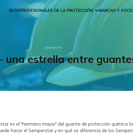
BLOG
PROFESIONALES DE LA PROTECCIÓN
MARCAS Y SOCI
 una estrella entre guante
tar es el "hermano mayor" del guante de protección química Se
ede hacer el Semperstar y en qué se diferencia de los Sempers