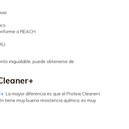
uvia
ico
 conforme a REACH
XL)
miento inigualable, puede obtenerse de
 Cleaner+
r+
. La mayor diferencia es que el Protexi Cleaner+
bién tiene muy buena resistencia química, es muy