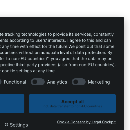
ión
Contacto
al
info@die-
te tracking technologies to provide its services, constantly
ts according to users' interests. I agree to this and can
schutzprofis.de
any time with effect for the future.We point out that some
 countries without an adequate level of data protection. By
+49 (511) 679997-97
 condiciones
nsfer to non-EU countries)", you agree that the data may be
spective third-party providers (also from non-EU countries).
Wohlenbergstraße 6
 cookie settings at any time.
30179 Hannover
Alemania
Functional
Analytics
Marketing
Accept all
incl. data transfer to non-EU countries
Política de cookies
Política de privacidad
Cookie Consent by Legal Cockpit
Settings