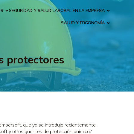
OS
SEGURIDAD Y SALUD LABORAL EN LA EMPRESA
SALUD Y ERGONOMÍA
s protectores
mpersoft, que ya se introdujo recientemente.
oft y otros guantes de protección química?