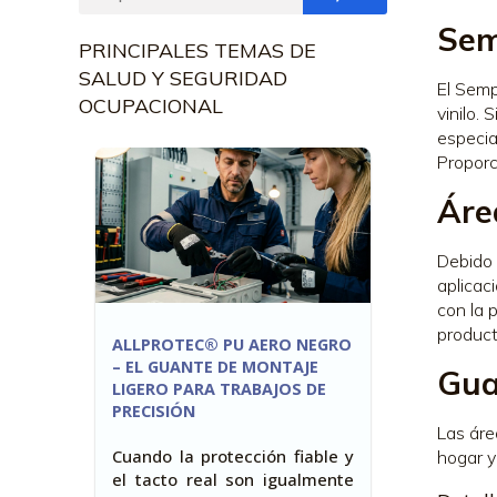
Sem
PRINCIPALES TEMAS DE
SALUD Y SEGURIDAD
El Semp
OCUPACIONAL
vinilo.
especia
Proporc
Áre
Debido 
aplicac
con la p
product
ALLPROTEC® PU AERO NEGRO
– EL GUANTE DE MONTAJE
Gua
LIGERO PARA TRABAJOS DE
PRECISIÓN
Las áre
Cuando la protección fiable y
hogar y 
el tacto real son igualmente