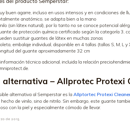
es del producto Semperstar:
uy buen agarre, incluso en usos intensos y en condiciones de ll
otalmente anatómico, se adapta bien a la mano
nilo (sin látex natural), por lo tanto no se conoce potencial alérg
uante de protección química certificado según la categoría 3,
ueden sustituir guantes de látex en muchas zonas
oleta, embalaje individual, disponible en 4 tallas (tallas S, M, L y 
ongitud del guante aproximadamente 32 cm
 información técnica adicional, incluida la relación precio/rendi
niprotect.de.
 alternativa – Allprotec Protexi
ible alternativa al Semperstar es la
Allptortec Protexi Cleane
 hecho de vinilo, sino de nitrilo. Sin embargo, este guante tam
oso con la piel y especialmente cómodo de llevar.
rzo de 2015