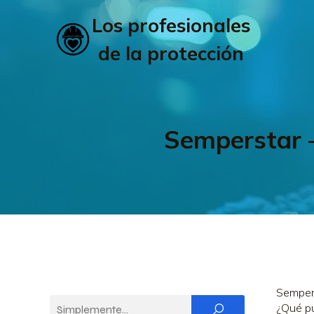
Los profesionales
de la protección
Semperstar –
Sempers
¿Qué pu