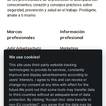
conocimientos, corazón y consejos prácticos sobre
seguridad, prevención y salud en el trabajo. Protégete,
ámate a ti mismo.
Marcas
Información
profesionales
profesional
AAV Arbeitsschutz
Marketing
GmbH
We use cookies!
Términos y
Allprotec® Solo
condiciones
This site uses third-party website tracking
trabaja seguro
technologies to provide its services, constantly
Privacidad
improve and display advertisements according to
users' interests. I agree to this and can revoke or
Omniprotect –
change my consent at any time with effect for the
Impresión
Tienda Online
future.We point out that some tools may transfer data
to third countries without an adequate level of data
Contacto
protection. By clicking "Accept (incl. data transfer to
non-EU countries)", you agree that the data may be