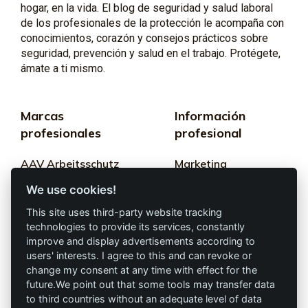
hogar, en la vida. El blog de seguridad y salud laboral
de los profesionales de la protección le acompaña con
conocimientos, corazón y consejos prácticos sobre
seguridad, prevención y salud en el trabajo. Protégete,
ámate a ti mismo.
Marcas
Información
profesionales
profesional
AAV Arbeitsschutz
Marketing
GmbH
We use cookies!
Términos y
Allprotec® Solo
condiciones
This site uses third-party website tracking
trabaja seguro
technologies to provide its services, constantly
Privacidad
improve and display advertisements according to
users' interests. I agree to this and can revoke or
Omniprotect –
change my consent at any time with effect for the
Impresión
Tienda Online
future.We point out that some tools may transfer data
to third countries without an adequate level of data