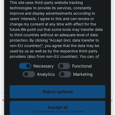
Allprotec® Solo
condiciones
This site uses third-party website tracking
trabaja seguro
technologies to provide its services, constantly
Privacidad
improve and display advertisements according to
users' interests. I agree to this and can revoke or
Omniprotect –
Impresión
change my consent at any time with effect for the
Tienda Online
future.We point out that some tools may transfer data
to third countries without an adequate level of data
Contacto
protection. By clicking "Accept (incl. data transfer to
non-EU countries)", you agree that the data may be
info@die-schutzprofis.de
used by us as well as by the respective third-party
providers (also from non-EU countries). You can, of
+49 (511) 679997-97
course, change your cookie settings at any time.
Necessary
Functional
Wohlenbergstraße 6
Analytics
Marketing
30179 Hannover
Alemania
Reject optional
© 2026 Los profesionales de la protección. Hecho con amor
MiU24®
y alojado
en
Hostingmonster®
Accept all
incl. data transfer to non-EU countries