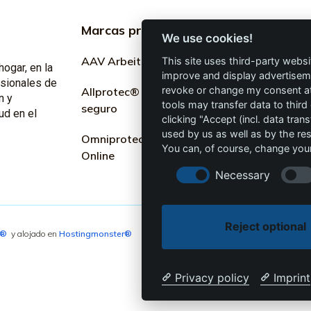
Marcas profesionales
Informac
We use cookies!
profesion
AAV Arbeitsschutz GmbH
This site uses third-party websi
hogar, en la
improve and display advertisemen
Marketing
esionales de
revoke or change my consent at 
Allprotec® Solo trabaja
n y
tools may transfer data to third
seguro
Términos y
ud en el
clicking "Accept (incl. data tra
used by us as well as by the re
Omniprotect – Tienda
Privacidad
You can, of course, change your
Online
Impresión
Necessary
Reject optional
4®
y alojado en
Hostingmonster®
Privacy policy
Imprint