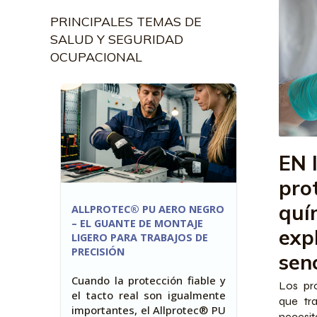
PRINCIPALES TEMAS DE
SALUD Y SEGURIDAD
OCUPACIONAL
EN 
pro
quí
ALLPROTEC® PU AERO NEGRO
– EL GUANTE DE MONTAJE
exp
LIGERO PARA TRABAJOS DE
PRECISIÓN
senc
Cuando la protección fiable y
Los pro
el tacto real son igualmente
que tr
importantes, el Allprotec® PU
neces