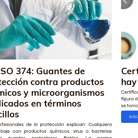
ISO 374: Guantes de
Cert
tección contra productos
hay
micos y microorganismos
Certifi
figura 
licados en términos
se toma 
illos
SIG
fesionales de la protección explican: Cualquiera
abaje con productos químicos, virus o bacterias
ita guantes protectores fiables. La norma