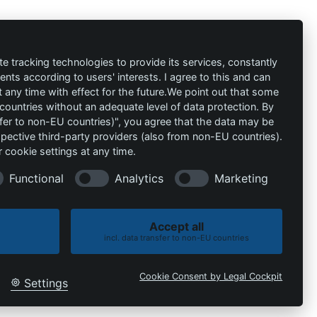
ión
Contacto
al
info@die-
te tracking technologies to provide its services, constantly
ts according to users' interests. I agree to this and can
schutzprofis.de
any time with effect for the future.We point out that some
 countries without an adequate level of data protection. By
+49 (511) 679997-97
 condiciones
nsfer to non-EU countries)", you agree that the data may be
spective third-party providers (also from non-EU countries).
Wohlenbergstraße 6
 cookie settings at any time.
30179 Hannover
Alemania
Functional
Analytics
Marketing
Accept all
incl. data transfer to non-EU countries
Política de cookies
Política de privacidad
Cookie Consent by Legal Cockpit
Settings