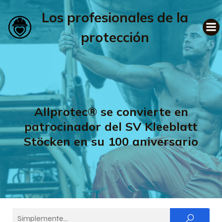
Los profesionales de la
protección
Allprotec® se convierte en
patrocinador del SV Kleeblatt
Stöcken en su 100 aniversario