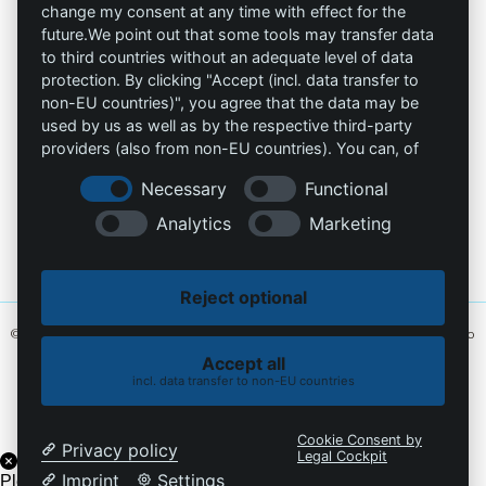
change my consent at any time with effect for the
Impresión
Tienda Online
future.We point out that some tools may transfer data
to third countries without an adequate level of data
Contacto
protection. By clicking "Accept (incl. data transfer to
non-EU countries)", you agree that the data may be
info@die-schutzprofis.de
used by us as well as by the respective third-party
providers (also from non-EU countries). You can, of
course, change your cookie settings at any time.
+49 (511) 679997-97
Necessary
Functional
Wohlenbergstraße 6
Analytics
Marketing
30179 Hannover
Alemania
Reject optional
© 2026 Los profesionales de la protección. Hecho con amor
MiU24®
y alojado
en
Hostingmonster®
Accept all
incl. data transfer to non-EU countries
Política de cookies
Política de privacidad
Cookie Consent by
Privacy policy
Legal Cockpit
Imprint
Settings
Please enable the chatbot on the current domain under