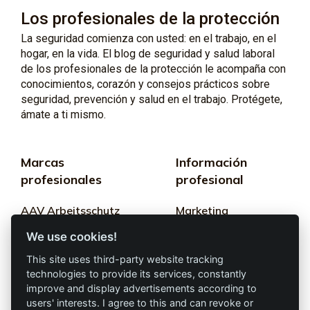
Los profesionales de la protección
La seguridad comienza con usted: en el trabajo, en el
hogar, en la vida. El blog de seguridad y salud laboral
de los profesionales de la protección le acompaña con
conocimientos, corazón y consejos prácticos sobre
seguridad, prevención y salud en el trabajo. Protégete,
ámate a ti mismo.
Marcas
Información
profesionales
profesional
AAV Arbeitsschutz
Marketing
GmbH
We use cookies!
Términos y
Allprotec® Solo
condiciones
This site uses third-party website tracking
trabaja seguro
technologies to provide its services, constantly
Privacidad
improve and display advertisements according to
users' interests. I agree to this and can revoke or
Omniprotect –