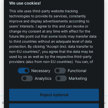
We use cookies!
Términos y
Allprotec® Solo
condiciones
This site uses third-party website tracking
trabaja seguro
technologies to provide its services, constantly
Privacidad
improve and display advertisements according to
users' interests. I agree to this and can revoke or
Omniprotect –
Impresión
change my consent at any time with effect for the
Tienda Online
future.We point out that some tools may transfer data
to third countries without an adequate level of data
Contacto
protection. By clicking "Accept (incl. data transfer to
non-EU countries)", you agree that the data may be
info@die-schutzprofis.de
used by us as well as by the respective third-party
providers (also from non-EU countries). You can, of
+49 (511) 679997-97
course, change your cookie settings at any time.
Necessary
Functional
Wohlenbergstraße 6
Analytics
Marketing
30179 Hannover
Alemania
Reject optional
© 2026 Los profesionales de la protección. Hecho con amor
MiU24®
y alojado
en
Hostingmonster®