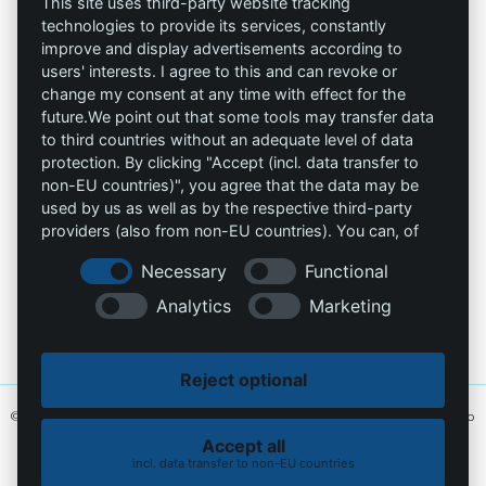
This site uses third-party website tracking
trabaja seguro
technologies to provide its services, constantly
Privacidad
improve and display advertisements according to
users' interests. I agree to this and can revoke or
Omniprotect –
Impresión
change my consent at any time with effect for the
Tienda Online
future.We point out that some tools may transfer data
to third countries without an adequate level of data
Contacto
protection. By clicking "Accept (incl. data transfer to
non-EU countries)", you agree that the data may be
info@die-schutzprofis.de
used by us as well as by the respective third-party
providers (also from non-EU countries). You can, of
+49 (511) 679997-97
course, change your cookie settings at any time.
Necessary
Functional
Wohlenbergstraße 6
Analytics
Marketing
30179 Hannover
Alemania
Reject optional
© 2026 Los profesionales de la protección. Hecho con amor
MiU24®
y alojado
en
Hostingmonster®
Accept all
incl. data transfer to non-EU countries