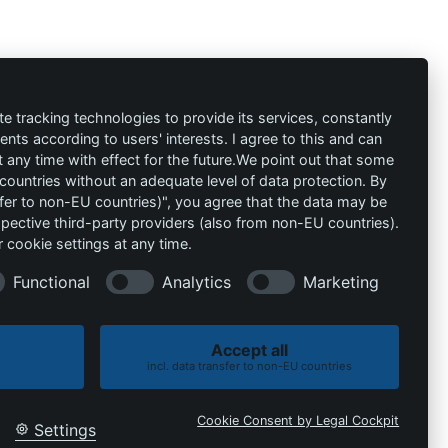
ión
Contacto
al
info@die-
te tracking technologies to provide its services, constantly
ts according to users' interests. I agree to this and can
schutzprofis.de
any time with effect for the future.We point out that some
 countries without an adequate level of data protection. By
+49 (511) 679997-97
 condiciones
nsfer to non-EU countries)", you agree that the data may be
spective third-party providers (also from non-EU countries).
Wohlenbergstraße 6
 cookie settings at any time.
30179 Hannover
Alemania
Functional
Analytics
Marketing
Accept all
incl. data transfer to non-EU countries
Política de cookies
Política de privacidad
Cookie Consent by Legal Cockpit
Settings