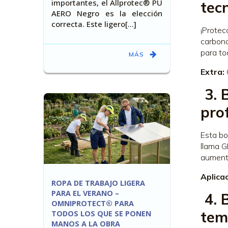
importantes, el Allprotec® PU
tec
AERO Negro es la elección
correcta. Este ligero[…]
¡Protec
carbono
para tod
MÁS
Extra:
3. 
pro
Esta bo
llama G
aumenta
Aplicac
ROPA DE TRABAJO LIGERA
PARA EL VERANO –
4. 
OMNIPROTECT® PARA
tem
TODOS LOS QUE SE PONEN
MANOS A LA OBRA