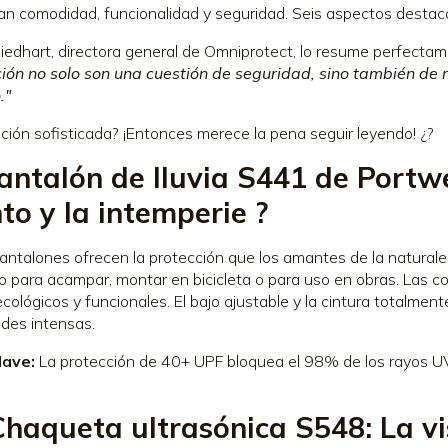
n comodidad, funcionalidad y seguridad. Seis aspectos destac
iedhart, directora general de Omniprotect, lo resume perfecta
ión no solo son una cuestión de seguridad, sino también de m
."
ción sofisticada? ¡Entonces merece la pena seguir leyendo! ¿?
Pantalón de lluvia S441 de Portwe
nto y la intemperie
?️
antalones ofrecen la protección que los amantes de la naturaleza
o para acampar, montar en bicicleta o para uso en obras. Las cos
cológicos y funcionales. El bajo ajustable y la cintura totalme
ades intensas.
lave:
La protección de 40+ UPF bloquea el 98% de los rayos UV d
Chaqueta ultrasónica S548: La vis