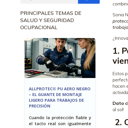
combina
PRINCIPALES TEMAS DE
Sonia N
SALUD Y SEGURIDAD
protecc
OCUPACIONAL
trabajo
¿Innova
1. 
vie
Estos p
perfect
hacen e
ALLPROTEC® PU AERO NEGRO
activid
– EL GUANTE DE MONTAJE
LIGERO PARA TRABAJOS DE
Dato c
PRECISIÓN
al sol!
Cuando la protección fiable y
2. 
el tacto real son igualmente