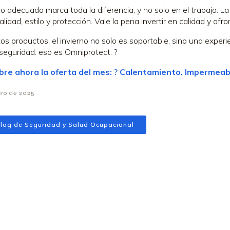
po adecuado marca toda la diferencia, y no solo en el trabajo. L
alidad, estilo y protección. Vale la pena invertir en calidad y af
os productos, el invierno no solo es soportable, sino una experie
eguridad: eso es Omniprotect. ?
re ahora la oferta del mes:
?
Calentamiento. Impermeabl
ero de 2025
log de Seguridad y Salud Ocupacional