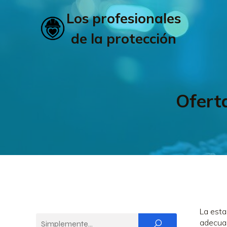
Los profesionales
de la protección
Ofert
La esta
adecuad