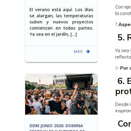
Con eje
El verano está aquí. Los días
la const
se alargan, las temperaturas
suben y nuevos proyectos
?
Aspe
comienzan en todas partes.
Ya sea en el jardín, [...]
5. 
Ya sea 
MÁS
reflect
✨
Por 
6. 
pro
Desde i
inspira
Con
DDM JUNIO 2026: DOMINA