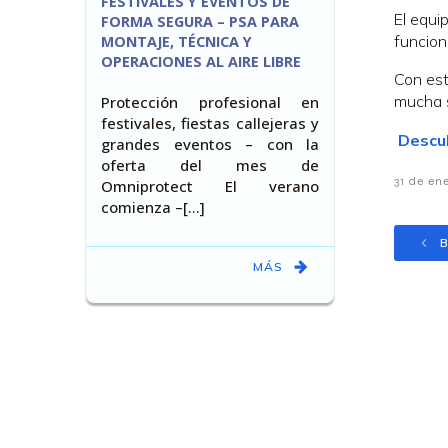
FESTIVALES Y EVENTOS DE
El equi
FORMA SEGURA – PSA PARA
funcion
MONTAJE, TÉCNICA Y
OPERACIONES AL AIRE LIBRE
Con est
mucha s
Protección profesional en
festivales, fiestas callejeras y
Descub
grandes eventos – con la
oferta del mes de
31 de en
Omniprotect El verano
comienza –[…]
B
MÁS