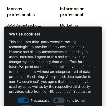
Marcas
Información
profesionales
profesional
AAV Arbeitsschutz
Marketing
GmbH
We use cookies!
Términos y
Allprotec® Solo
condiciones
This site uses third-party website tracking
trabaja seguro
technologies to provide its services, constantly
Privacidad
improve and display advertisements according to
users' interests. I agree to this and can revoke or
Omniprotect –
Impresión
change my consent at any time with effect for the
Tienda Online
future.We point out that some tools may transfer data
to third countries without an adequate level of data
Contacto
protection. By clicking "Accept (incl. data transfer to
non-EU countries)", you agree that the data may be
info@die-schutzprofis.de
used by us as well as by the respective third-party
providers (also from non-EU countries). You can, of
+49 (511) 679997-97
course, change your cookie settings at any time.
Necessary
Functional