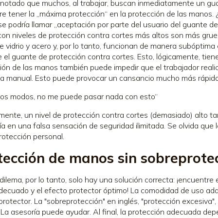
otado que muchos, al trabajar, buscan inmediatamente un guant
re tener la „máxima protección“ en la protección de las manos. 
 se podría llamar „aceptación por parte del usuario del guante d
con niveles de protección contra cortes más altos son más grue
de vidrio y acero y, por lo tanto, funcionan de manera subóptima 
e el guante de protección contra cortes. Esto, lógicamente, tie
ión de las manos también puede impedir que el trabajador realic
a manual. Esto puede provocar un cansancio mucho más rápido
os modos, no me puede pasar nada con esto“
mente, un nivel de protección contra cortes (demasiado) alto ta
ía en una falsa sensación de seguridad ilimitada. Se olvida que 
rotección personal.
tección de manos sin sobreprote
 dilema, por lo tanto, solo hay una solución correcta: ¡encuentr
decuado y el efecto protector óptimo! La comodidad de uso ad
protector. La "sobreprotección" en inglés, "protección excesiva",
La asesoría puede ayudar. Al final, la protección adecuada depe