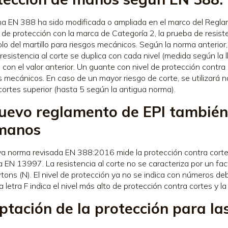
a EN 388 ha sido modificada o ampliada en el marco del Regl
de protección con la marca de Categoría 2, la prueba de resiste
olo del martillo para riesgos mecánicos. Según la norma anterior
a resistencia al corte se duplica con cada nivel (medida según l
n con el valor anterior. Un guante con nivel de protección contr
s mecánicos. En caso de un mayor riesgo de corte, se utilizará 
cortes superior (hasta 5 según la antigua norma).
nuevo reglamento de EPI también 
manos
a norma revisada EN 388:2016 mide la protección contra cortes 
la EN 13997. La resistencia al corte no se caracteriza por un fa
ons (N). El nivel de protección ya no se indica con números debaj
La letra F indica el nivel más alto de protección contra cortes y la
ptación de la protección para l