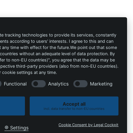
ión
Contacto
al
info@die-
te tracking technologies to provide its services, constantly
ts according to users' interests. I agree to this and can
schutzprofis.de
any time with effect for the future.We point out that some
 countries without an adequate level of data protection. By
+49 (511) 679997-97
 condiciones
nsfer to non-EU countries)", you agree that the data may be
spective third-party providers (also from non-EU countries).
Wohlenbergstraße 6
 cookie settings at any time.
30179 Hannover
Alemania
Functional
Analytics
Marketing
Accept all
incl. data transfer to non-EU countries
Política de cookies
Política de privacidad
Cookie Consent by Legal Cockpit
Settings