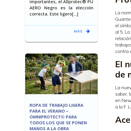
importantes, el Allprotec® PU
AERO Negro es la elección
La norm
correcta. Este ligero[…]
Guante 
el símb
MÁS
al 5. L
relació
trabajo
contra 
El 
de 
La nuev
saber, 
en Newt
ROPA DE TRABAJO LIGERA
a la F. 
PARA EL VERANO –
OMNIPROTECT® PARA
Ace
TODOS LOS QUE SE PONEN
MANOS A LA OBRA