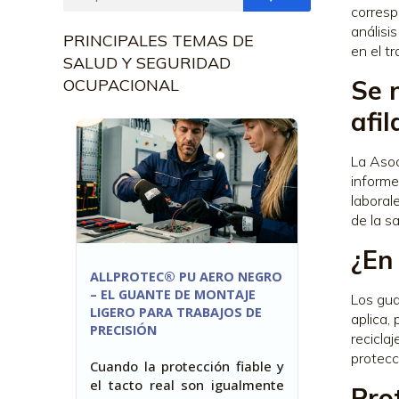
corresp
análisi
PRINCIPALES TEMAS DE
en el tr
SALUD Y SEGURIDAD
Se 
OCUPACIONAL
afi
La Aso
informe
laboral
de la s
¿En
ALLPROTEC® PU AERO NEGRO
– EL GUANTE DE MONTAJE
Los gua
LIGERO PARA TRABAJOS DE
aplica,
PRECISIÓN
recicla
protecc
Cuando la protección fiable y
el tacto real son igualmente
Pro