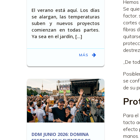
Hemos n
Se quie
El verano está aquí. Los días
factor,
se alargan, las temperaturas
cortes 
suben y nuevos proyectos
fibras 
comienzan en todas partes.
Ya sea en el jardín, [...]
quitars
protecc
destrez
MÁS
„De tod
Posible
se conf
de su p
Pro
Para el
tacto a
efecto 
DDM JUNIO 2026: DOMINA
manos. 