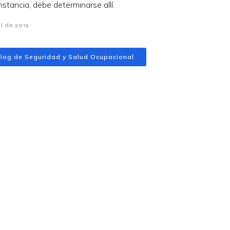
instancia, debe determinarse allí.
il de 2019
log de Seguridad y Salud Ocupacional