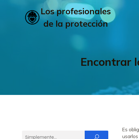
Los profesionales
de la protección
Encontrar 
Es obli
usarlos