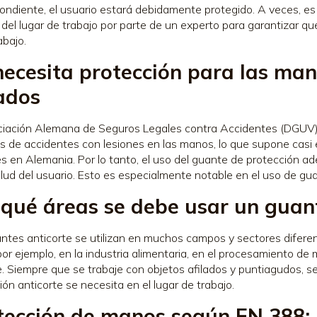
ondiente, el usuario estará debidamente protegido. A veces, e
s del lugar de trabajo por parte de un experto para garantizar q
abajo.
necesita protección para las man
lados
ciación Alemana de Seguros Legales contra Accidentes (DGUV
s de accidentes con lesiones en las manos, lo que supone casi 
es en Alemania. Por lo tanto, el uso del guante de protección a
alud del usuario. Esto es especialmente notable en el uso de gua
 qué áreas se debe usar un guan
ntes anticorte se utilizan en muchos campos y sectores diferen
 por ejemplo, en la industria alimentaria, en el procesamiento de
je. Siempre que se trabaje con objetos afilados y puntiagudos, 
ión anticorte se necesita en el lugar de trabajo.
tección de manos según EN 388: 