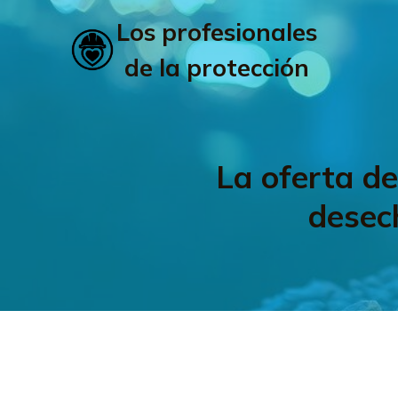
Los profesionales
de la protección
La oferta d
desec