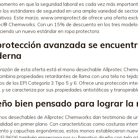
omento en que la seguridad laboral es cada vez más important
e los estándares de seguridad en una amplia variedad de secto
cativos. Este marzo, www.omniprotect.de ofrece una oferta exc
tec® Chemworks. Con un 15% de descuento en los tres modelo
ciendo un nuevo estándar en ropa protectora.
protección avanzada se encuentr
erna
orazón de esta oferta está el mono desechable Allprotec Chem
mbina propiedades retardantes de llama con una tela no tejida
tos de los EPI Categoría 3 Tipo 5 y 6. Ofrece una protección inte
s, y se caracteriza por sus propiedades antistáticas y transpirabl
eño bien pensado para lograr la
os desechables de Allprotec Chemworks dan testimonio de un
alidad en primer plano. Con características como costuras inter
nto y capuchas ergonómicas, estos monos establecieron nuevo
o El 9606 también impresiona por su llamativo diseño con tela az