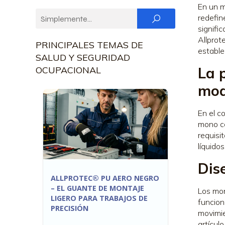
En un m
redefin
signifi
Allpro
PRINCIPALES TEMAS DE
estable
SALUD Y SEGURIDAD
La 
OCUPACIONAL
mod
En el c
mono co
requisi
líquido
Dis
ALLPROTEC® PU AERO NEGRO
– EL GUANTE DE MONTAJE
Los mon
LIGERO PARA TRABAJOS DE
funcion
PRECISIÓN
movimie
artícul