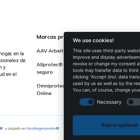
Marcas profesionales
Informac
We use cookies!
profesion
AAV Arbeitsschutz GmbH
This site uses third-party websi
hogar, en la
improve and display advertisemen
Marketing
esionales de
revoke or change my consent at 
Allprotec® Solo trabaja
n y
tools may transfer data to third
seguro
Términos y
ud en el
clicking "Accept (incl. data tra
used by us as well as by the re
Omniprotect – Tienda
Privacidad
You can, of course, change your
Online
Impresión
Necessary
Reject optional
4®
y alojado en
Hostingmonster®