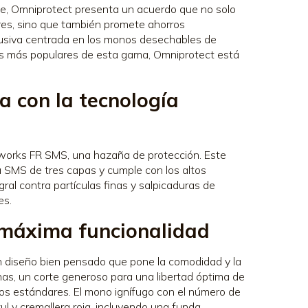
e, Omniprotect presenta un acuerdo que no solo
res, sino que también promete ahorros
lusiva centrada en los monos desechables de
s más populares de esta gama, Omniprotect está
a con la tecnología
works FR SMS, una hazaña de protección. Este
 SMS de tres capas y cumple con los altos
gral contra partículas finas y salpicaduras de
es.
 máxima funcionalidad
 diseño bien pensado que pone la comodidad y la
nas, un corte generoso para una libertad óptima de
s estándares. El mono ignífugo con el número de
ul y cremallera roja, incluyendo una funda