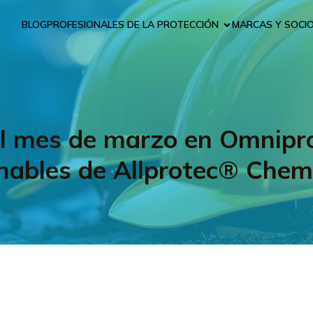
BLOG
PROFESIONALES DE LA PROTECCIÓN
MARCAS Y SOCI
el mes de marzo en Omnipr
hables de Allprotec® Che