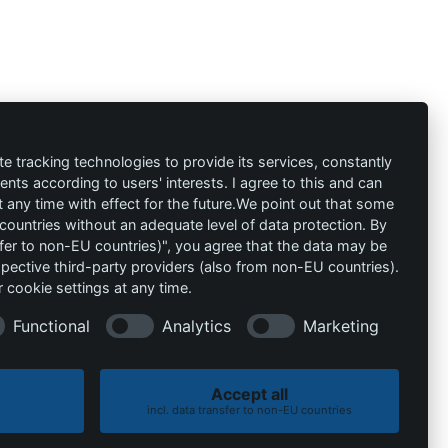
ión
Contacto
al
info@die-
te tracking technologies to provide its services, constantly
ts according to users' interests. I agree to this and can
schutzprofis.de
any time with effect for the future.We point out that some
 countries without an adequate level of data protection. By
+49 (511) 679997-97
 condiciones
nsfer to non-EU countries)", you agree that the data may be
spective third-party providers (also from non-EU countries).
Wohlenbergstraße 6
 cookie settings at any time.
30179 Hannover
Alemania
Functional
Analytics
Marketing
Accept all
incl. data transfer to non-EU countries
Política de cookies
Política de privacidad