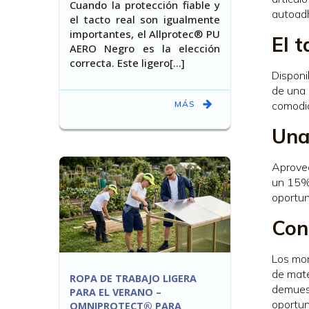
Cuando la protección fiable y
autoadh
el tacto real son igualmente
importantes, el Allprotec® PU
El 
AERO Negro es la elección
correcta. Este ligero[…]
Disponi
de una 
MÁS
comodid
Una 
Aprovec
un 15%
oportun
Con
Los mon
de mate
ROPA DE TRABAJO LIGERA
demuest
PARA EL VERANO –
oportun
OMNIPROTECT® PARA