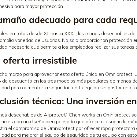
esiva para mayor protección.
tamaño adecuado para cada requ
bles en tallas desde XL hasta XXXL, los monos desechables de
amplia variedad de usuarios. No solo proporcionan protección e
ad necesaria que permite a los empleados realizar sus tareas d
oferta irresistible
ha marzo para aprovechar esta oferta única en Omniprotect. Ut
 de descuento en los tres modelos más populares de monos d
idad para aumentar la seguridad de tu equipo sin gastar una fo
clusión técnica: Una inversión e
os desechables de Allprotec® Chemworks en Omniprotect son 
riales con un diseño bien pensado que ofrece al usuario la má
ra el compromiso de Omniprotect por ofrecer ropa protectora de
idad para mejorar el equipo de seguridad de tu equipo con es