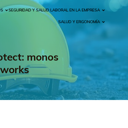
OS
SEGURIDAD Y SALUD LABORAL EN LA EMPRESA
SALUD Y ERGONOMÍA
otect: monos
mworks