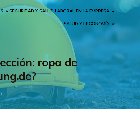
OS
SEGURIDAD Y SALUD LABORAL EN LA EMPRESA
SALUD Y ERGONOMÍA
ección: ropa de
ung.de?