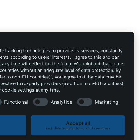
ión
Contacto
al
info@die-
te tracking technologies to provide its services, constantly
ts according to users' interests. I agree to this and can
schutzprofis.de
any time with effect for the future.We point out that some
 countries without an adequate level of data protection. By
+49 (511) 679997-97
 condiciones
nsfer to non-EU countries)", you agree that the data may be
spective third-party providers (also from non-EU countries).
Wohlenbergstraße 6
 cookie settings at any time.
30179 Hannover
Alemania
Functional
Analytics
Marketing
Accept all
incl. data transfer to non-EU countries
Política de cookies
Política de privacidad