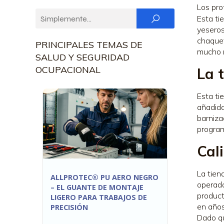
Los pro
Esta ti
yeseros
chaquet
PRINCIPALES TEMAS DE
mucho 
SALUD Y SEGURIDAD
OCUPACIONAL
La 
Esta ti
añadido
barniza
program
Cal
La tien
ALLPROTEC® PU AERO NEGRO
operado
– EL GUANTE DE MONTAJE
product
LIGERO PARA TRABAJOS DE
en años
PRECISIÓN
Dado qu