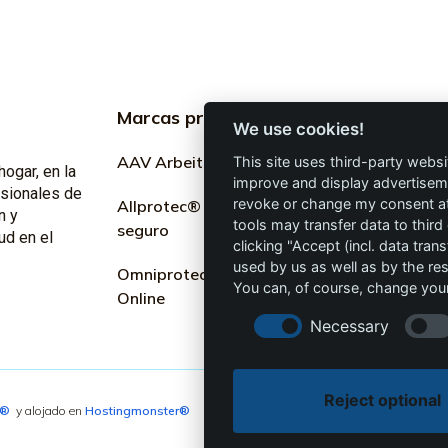
Marcas profesionales
Informac
We use cookies!
profesion
AAV Arbeitsschutz GmbH
This site uses third-party websi
hogar, en la
improve and display advertisemen
Marketing
esionales de
revoke or change my consent at 
Allprotec® Solo trabaja
n y
tools may transfer data to third
seguro
Términos y
ud en el
clicking "Accept (incl. data tra
used by us as well as by the re
Omniprotect – Tienda
Privacidad
You can, of course, change your
Online
Impresión
Necessary
Reject optional
4®
y alojado en
Hostingmonster®