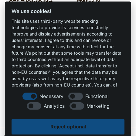
GmbH
We use cookies!
Términos y
Allprotec® Solo
condiciones
This site uses third-party website tracking
trabaja seguro
technologies to provide its services, constantly
Privacidad
improve and display advertisements according to
users' interests. I agree to this and can revoke or
Omniprotect –
Impresión
change my consent at any time with effect for the
Tienda Online
future.We point out that some tools may transfer data
to third countries without an adequate level of data
Contacto
protection. By clicking "Accept (incl. data transfer to
non-EU countries)", you agree that the data may be
info@die-schutzprofis.de
used by us as well as by the respective third-party
providers (also from non-EU countries). You can, of
+49 (511) 679997-97
course, change your cookie settings at any time.
Necessary
Functional
Wohlenbergstraße 6
Analytics
Marketing
30179 Hannover
Alemania
Reject optional