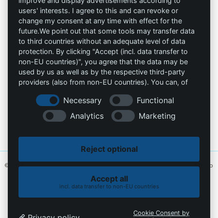
improve and display advertisements according to
users' interests. I agree to this and can revoke or
Omniprotect –
Impresión
change my consent at any time with effect for the
Tienda Online
future.We point out that some tools may transfer data
to third countries without an adequate level of data
Contacto
protection. By clicking "Accept (incl. data transfer to
non-EU countries)", you agree that the data may be
info@die-schutzprofis.de
used by us as well as by the respective third-party
providers (also from non-EU countries). You can, of
+49 (511) 679997-97
course, change your cookie settings at any time.
Necessary
Functional
Wohlenbergstraße 6
Analytics
Marketing
30179 Hannover
Alemania
Reject optional
© 2026 Los profesionales de la protección. Hecho con amor
MiU24®
y alojado
en
Hostingmonster®
Accept all
incl. data transfer to non-EU countries
Política de cookies
Política de privacidad
Cookie Consent by
Privacy policy