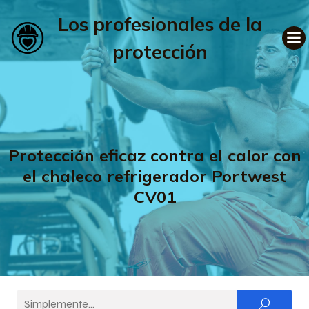
Los profesionales de la
protección
Protección eficaz contra el calor con
el chaleco refrigerador Portwest
CV01