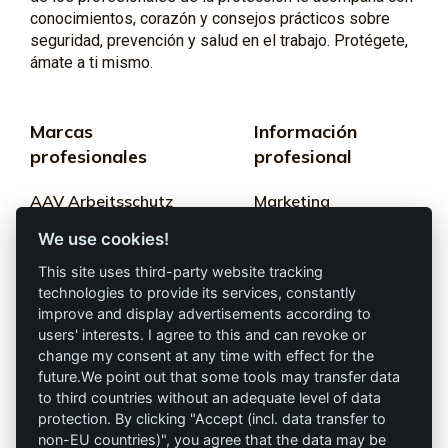
conocimientos, corazón y consejos prácticos sobre
seguridad, prevención y salud en el trabajo. Protégete,
ámate a ti mismo.
Marcas
Información
profesionales
profesional
AAV Arbeitsschutz
Marketing
GmbH
We use cookies!
Términos y
Allprotec® Solo
condiciones
This site uses third-party website tracking
trabaja seguro
technologies to provide its services, constantly
Privacidad
improve and display advertisements according to
users' interests. I agree to this and can revoke or
Omniprotect –
Impresión
change my consent at any time with effect for the
Tienda Online
future.We point out that some tools may transfer data
to third countries without an adequate level of data
Contacto
protection. By clicking "Accept (incl. data transfer to
non-EU countries)", you agree that the data may be