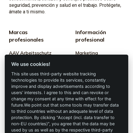
seguridad, prevención y salud en el trabajo. Protégete,
ámate a ti mismo.
Marcas
Información
profesionales
profesional
AAV Arbeitsschutz
Marketing
GmbH
We use cookies!
Términos y
Allprotec® Solo
condiciones
This site uses third-party website tracking
trabaja seguro
technologies to provide its services, constantly
Privacidad
improve and display advertisements according to
users' interests. I agree to this and can revoke or
Omniprotect –
Impresión
change my consent at any time with effect for the
Tienda Online
future.We point out that some tools may transfer data
to third countries without an adequate level of data
Contacto
protection. By clicking "Accept (incl. data transfer to
non-EU countries)", you agree that the data may be
info@die-schutzprofis.de
used by us as well as by the respective third-party