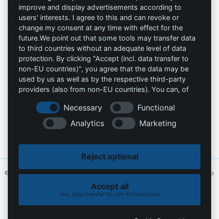
Privacidad
improve and display advertisements according to
users' interests. I agree to this and can revoke or
Omniprotect –
Impresión
change my consent at any time with effect for the
Tienda Online
future.We point out that some tools may transfer data
to third countries without an adequate level of data
Contacto
protection. By clicking "Accept (incl. data transfer to
non-EU countries)", you agree that the data may be
info@die-schutzprofis.de
used by us as well as by the respective third-party
providers (also from non-EU countries). You can, of
+49 (511) 679997-97
course, change your cookie settings at any time.
Necessary
Functional
Wohlenbergstraße 6
Analytics
Marketing
30179 Hannover
Alemania
Reject optional
© 2026 Los profesionales de la protección. Hecho con amor
MiU24®
y alojado
en
Hostingmonster®
Accept all
incl. data transfer to non-EU countries
Política de cookies
Política de privacidad