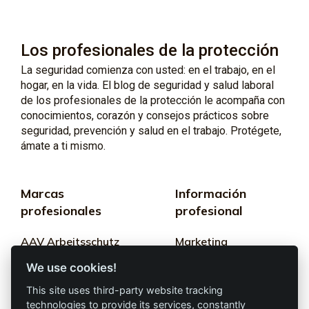
Los profesionales de la protección
La seguridad comienza con usted: en el trabajo, en el
hogar, en la vida. El blog de seguridad y salud laboral
de los profesionales de la protección le acompaña con
conocimientos, corazón y consejos prácticos sobre
seguridad, prevención y salud en el trabajo. Protégete,
ámate a ti mismo.
Marcas
Información
profesionales
profesional
AAV Arbeitsschutz
Marketing
GmbH
We use cookies!
Términos y
Allprotec® Solo
condiciones
This site uses third-party website tracking
trabaja seguro
technologies to provide its services, constantly