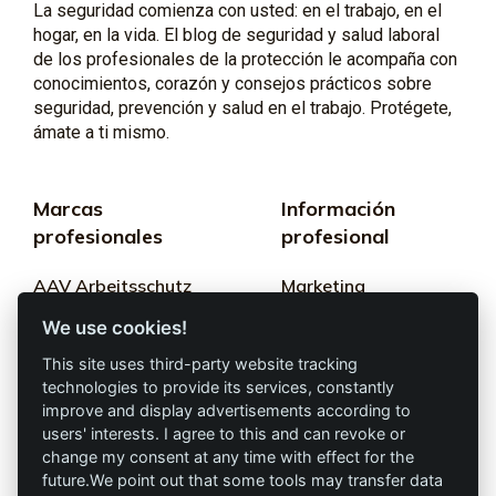
La seguridad comienza con usted: en el trabajo, en el
hogar, en la vida. El blog de seguridad y salud laboral
de los profesionales de la protección le acompaña con
conocimientos, corazón y consejos prácticos sobre
seguridad, prevención y salud en el trabajo. Protégete,
ámate a ti mismo.
Marcas
Información
profesionales
profesional
AAV Arbeitsschutz
Marketing
GmbH
We use cookies!
Términos y
Allprotec® Solo
condiciones
This site uses third-party website tracking
trabaja seguro
technologies to provide its services, constantly
Privacidad
improve and display advertisements according to
users' interests. I agree to this and can revoke or
Omniprotect –
Impresión
change my consent at any time with effect for the
Tienda Online
future.We point out that some tools may transfer data