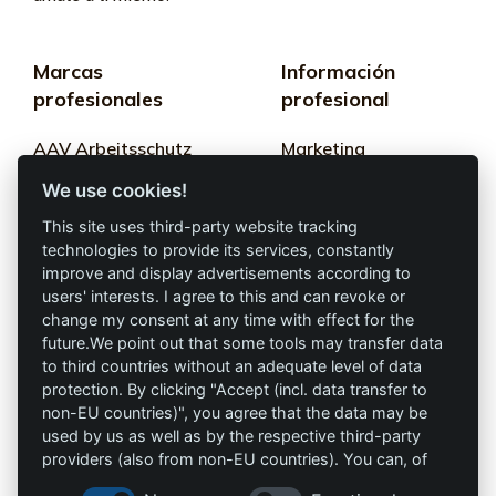
Marcas
Información
profesionales
profesional
AAV Arbeitsschutz
Marketing
GmbH
We use cookies!
Términos y
Allprotec® Solo
condiciones
This site uses third-party website tracking
trabaja seguro
technologies to provide its services, constantly
Privacidad
improve and display advertisements according to
users' interests. I agree to this and can revoke or
Omniprotect –
Impresión
change my consent at any time with effect for the
Tienda Online
future.We point out that some tools may transfer data
to third countries without an adequate level of data
Contacto
protection. By clicking "Accept (incl. data transfer to
non-EU countries)", you agree that the data may be
info@die-schutzprofis.de
used by us as well as by the respective third-party
providers (also from non-EU countries). You can, of
+49 (511) 679997-97
course, change your cookie settings at any time.