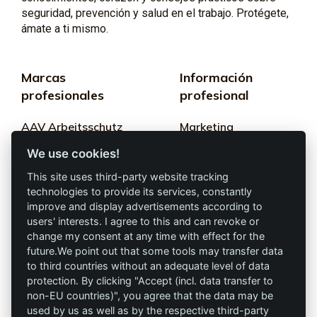
seguridad, prevención y salud en el trabajo. Protégete,
ámate a ti mismo.
Marcas
Información
profesionales
profesional
AAV Arbeitsschutz
Marketing
GmbH
We use cookies!
Términos y
Allprotec® Solo
condiciones
This site uses third-party website tracking
trabaja seguro
technologies to provide its services, constantly
Privacidad
improve and display advertisements according to
users' interests. I agree to this and can revoke or
Omniprotect –
Impresión
change my consent at any time with effect for the
Tienda Online
future.We point out that some tools may transfer data
to third countries without an adequate level of data
Contacto
protection. By clicking "Accept (incl. data transfer to
non-EU countries)", you agree that the data may be
info@die-schutzprofis.de
used by us as well as by the respective third-party