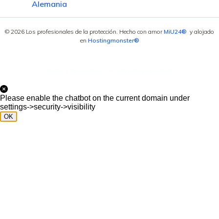
Alemania
© 2026 Los profesionales de la protección. Hecho con amor
MiU24®
y alojado
en
Hostingmonster®
Política de cookies
Política de privacidad
Please enable the chatbot on the current domain under
settings->security->visibility
OK