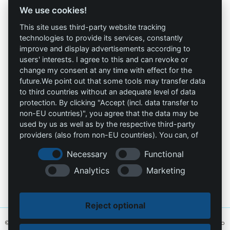
GmbH
We use cookies!
Términos y
Allprotec® Solo
condiciones
This site uses third-party website tracking
trabaja seguro
technologies to provide its services, constantly
Privacidad
improve and display advertisements according to
users' interests. I agree to this and can revoke or
Omniprotect –
Impresión
change my consent at any time with effect for the
Tienda Online
future.We point out that some tools may transfer data
to third countries without an adequate level of data
Contacto
protection. By clicking "Accept (incl. data transfer to
non-EU countries)", you agree that the data may be
info@die-schutzprofis.de
used by us as well as by the respective third-party
providers (also from non-EU countries). You can, of
+49 (511) 679997-97
course, change your cookie settings at any time.
Necessary
Functional
Wohlenbergstraße 6
Analytics
Marketing
30179 Hannover
Alemania
Reject optional
© 2026 Los profesionales de la protección. Hecho con amor
MiU24®
y alojado