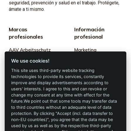
seguridad, prevención y salud en el trabajo. Protégete,
ámate a ti mismo.
Marcas
Información
profesionales
profesional
AAV Arbeitsschutz
Marketing
GmbH
We use cookies!
Términos y
Allprotec® Solo
condiciones
This site uses third-party website tracking
trabaja seguro
technologies to provide its services, constantly
Privacidad
improve and display advertisements according to
users' interests. I agree to this and can revoke or
Omniprotect –
Impresión
change my consent at any time with effect for the
Tienda Online
future.We point out that some tools may transfer data
to third countries without an adequate level of data
Contacto
protection. By clicking "Accept (incl. data transfer to
non-EU countries)", you agree that the data may be
info@die-schutzprofis.de
used by us as well as by the respective third-party