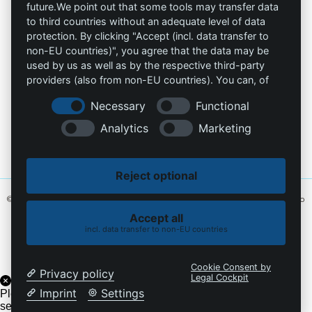
future.We point out that some tools may transfer data
to third countries without an adequate level of data
Contacto
protection. By clicking "Accept (incl. data transfer to
non-EU countries)", you agree that the data may be
info@die-schutzprofis.de
used by us as well as by the respective third-party
providers (also from non-EU countries). You can, of
+49 (511) 679997-97
course, change your cookie settings at any time.
Necessary
Functional
Wohlenbergstraße 6
Analytics
Marketing
30179 Hannover
Alemania
Reject optional
© 2026 Los profesionales de la protección. Hecho con amor
MiU24®
y alojado
en
Hostingmonster®
Accept all
incl. data transfer to non-EU countries
Política de cookies
Política de privacidad
Cookie Consent by
Privacy policy
Legal Cockpit
Imprint
Settings
Please enable the chatbot on the current domain under
settings->security->visibility