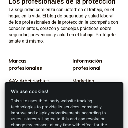
Los profesionales de la protección
La seguridad comienza con usted: en el trabajo, en el
hogar, en la vida. El blog de seguridad y salud laboral
de los profesionales de la protección le acompaña con
conocimientos, corazón y consejos prácticos sobre
seguridad, prevención y salud en el trabajo. Protégete,
ámate a ti mismo.
Marcas
Información
profesionales
profesional
AAV Arbeitsschutz
Marketing
GmbH
We use cookies!
Términos y
Allprotec® Solo
condiciones
This site uses third-party website tracking
trabaja seguro
technologies to provide its services, constantly
Privacidad
improve and display advertisements according to
users' interests. I agree to this and can revoke or
Omniprotect –
Impresión
change my consent at any time with effect for the
Tienda Online