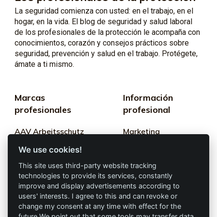
La seguridad comienza con usted: en el trabajo, en el
hogar, en la vida. El blog de seguridad y salud laboral
de los profesionales de la protección le acompaña con
conocimientos, corazón y consejos prácticos sobre
seguridad, prevención y salud en el trabajo. Protégete,
ámate a ti mismo.
Marcas
Información
profesionales
profesional
AAV Arbeitsschutz
Marketing
GmbH
We use cookies!
Términos y
Allprotec® Solo
condiciones
This site uses third-party website tracking
trabaja seguro
technologies to provide its services, constantly
Privacidad
improve and display advertisements according to
users' interests. I agree to this and can revoke or
Omniprotect –
Impresión
change my consent at any time with effect for the
Tienda Online
future.We point out that some tools may transfer data