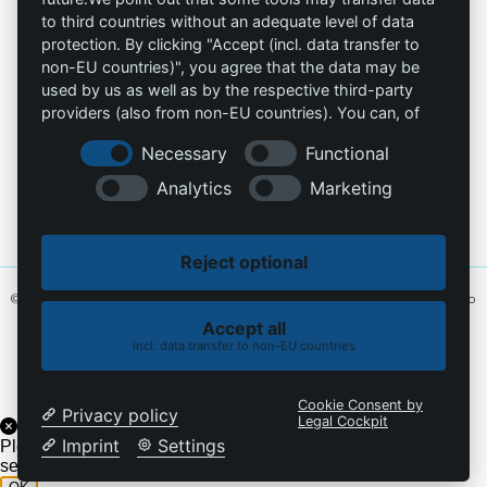
to third countries without an adequate level of data
Contacto
protection. By clicking "Accept (incl. data transfer to
non-EU countries)", you agree that the data may be
info@die-schutzprofis.de
used by us as well as by the respective third-party
providers (also from non-EU countries). You can, of
+49 (511) 679997-97
course, change your cookie settings at any time.
Necessary
Functional
Wohlenbergstraße 6
Analytics
Marketing
30179 Hannover
Alemania
Reject optional
© 2026 Los profesionales de la protección. Hecho con amor
MiU24®
y alojado
en
Hostingmonster®
Accept all
incl. data transfer to non-EU countries
Política de cookies
Política de privacidad
Cookie Consent by
Privacy policy
Legal Cockpit
Imprint
Settings
Please enable the chatbot on the current domain under
settings->security->visibility