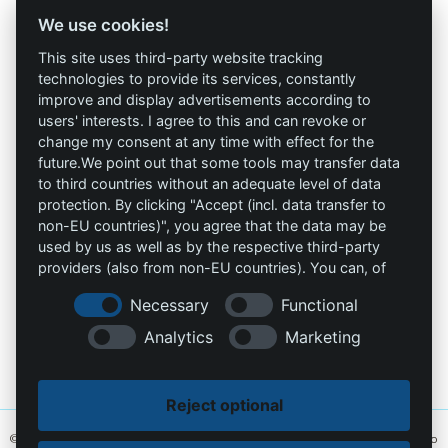
GmbH
We use cookies!
Términos y
Allprotec® Solo
condiciones
This site uses third-party website tracking
trabaja seguro
technologies to provide its services, constantly
Privacidad
improve and display advertisements according to
users' interests. I agree to this and can revoke or
Omniprotect –
Impresión
change my consent at any time with effect for the
Tienda Online
future.We point out that some tools may transfer data
to third countries without an adequate level of data
Contacto
protection. By clicking "Accept (incl. data transfer to
non-EU countries)", you agree that the data may be
info@die-schutzprofis.de
used by us as well as by the respective third-party
providers (also from non-EU countries). You can, of
+49 (511) 679997-97
course, change your cookie settings at any time.
Necessary
Functional
Wohlenbergstraße 6
Analytics
Marketing
30179 Hannover
Alemania
Reject optional
© 2026 Los profesionales de la protección. Hecho con amor
MiU24®
y alojado