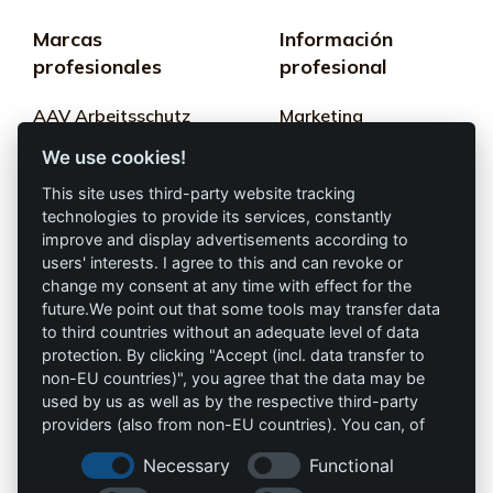
Marcas
Información
profesionales
profesional
AAV Arbeitsschutz
Marketing
GmbH
We use cookies!
Términos y
Allprotec® Solo
condiciones
This site uses third-party website tracking
trabaja seguro
technologies to provide its services, constantly
Privacidad
improve and display advertisements according to
users' interests. I agree to this and can revoke or
Omniprotect –
Impresión
change my consent at any time with effect for the
Tienda Online
future.We point out that some tools may transfer data
to third countries without an adequate level of data
Contacto
protection. By clicking "Accept (incl. data transfer to
non-EU countries)", you agree that the data may be
info@die-schutzprofis.de
used by us as well as by the respective third-party
providers (also from non-EU countries). You can, of
+49 (511) 679997-97
course, change your cookie settings at any time.
Necessary
Functional