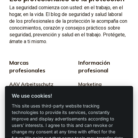
La seguridad comienza con usted: en el trabajo, en el
hogar, en la vida. El blog de seguridad y salud laboral
de los profesionales de la protección le acompaña con
conocimientos, corazón y consejos prácticos sobre
seguridad, prevención y salud en el trabajo. Protégete,
ámate a ti mismo.
Marcas
Información
profesionales
profesional
AAV Arbeitsschutz
Marketing
GmbH
We use cookies!
Términos y
Allprotec® Solo
condiciones
This site uses third-party website tracking
trabaja seguro
technologies to provide its services, constantly
Privacidad
improve and display advertisements according to
users' interests. I agree to this and can revoke or
Omniprotect –
Impresión
change my consent at any time with effect for the
Tienda Online