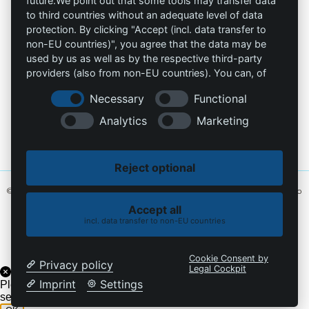
future.We point out that some tools may transfer data
to third countries without an adequate level of data
Contacto
protection. By clicking "Accept (incl. data transfer to
non-EU countries)", you agree that the data may be
info@die-schutzprofis.de
used by us as well as by the respective third-party
providers (also from non-EU countries). You can, of
+49 (511) 679997-97
course, change your cookie settings at any time.
Necessary
Functional
Wohlenbergstraße 6
Analytics
Marketing
30179 Hannover
Alemania
Reject optional
© 2026 Los profesionales de la protección. Hecho con amor
MiU24®
y alojado
en
Hostingmonster®
Accept all
incl. data transfer to non-EU countries
Política de cookies
Política de privacidad
Cookie Consent by
Privacy policy
Legal Cockpit
Imprint
Settings
Please enable the chatbot on the current domain under
settings->security->visibility