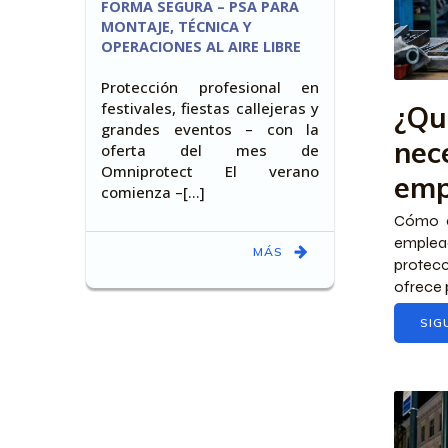
FORMA SEGURA – PSA PARA
MONTAJE, TÉCNICA Y
OPERACIONES AL AIRE LIBRE
Protección profesional en
festivales, fiestas callejeras y
¿Qu
grandes eventos – con la
nec
oferta del mes de
Omniprotect El verano
emp
comienza –[…]
Cómo e
emplea
MÁS
protec
ofrece 
SIG