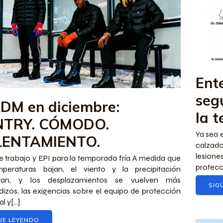
Ent
seg
DDM en diciembre:
la 
NTRY. CÓMODO.
Ya sea e
LENTAMIENTO.
calzado
lesione
 trabajo y EPI para la temporada fría A medida que
protecci
mperaturas bajan, el viento y la precipitación
tan, y los desplazamientos se vuelven más
SIG
dizos, las exigencias sobre el equipo de protección
l y[...]
UE LEYENDO