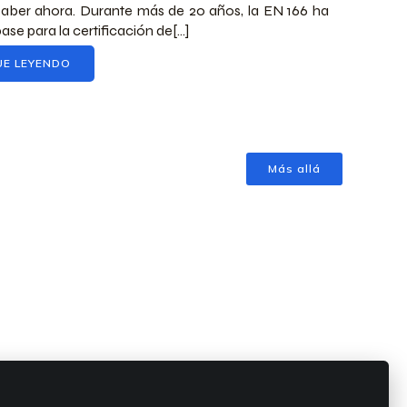
aber ahora. Durante más de 20 años, la EN 166 ha
base para la certificación de[...]
UE LEYENDO
Más allá
ión
Contacto
al