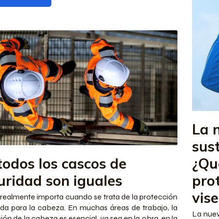
La 
sus
todos los cascos de
¿Qu
uridad son iguales
prot
vis
realmente importa cuando se trata de la protección
a para la cabeza. En muchas áreas de trabajo, la
La nuev
ión de la cabeza es esencial, ya sea en la obra, en la