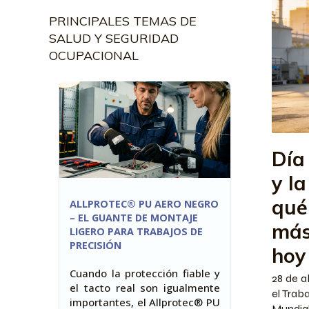
PRINCIPALES TEMAS DE
SALUD Y SEGURIDAD
OCUPACIONAL
Día
y la
qué
ALLPROTEC® PU AERO NEGRO
– EL GUANTE DE MONTAJE
más
LIGERO PARA TRABAJOS DE
PRECISIÓN
hoy
Cuando la protección fiable y
28 de a
el tacto real son igualmente
el Trab
importantes, el Allprotec® PU
Mundial 