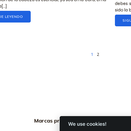
debes s
[...]
sido la 
UE LEYENDO
SIG
1
2
Marcas profesionales
Informac
We use cookies!
profesion