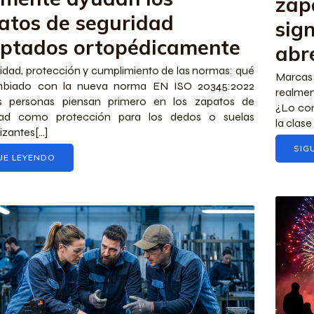
zap
atos de seguridad
sign
ptados ortopédicamente
abr
ad, protección y cumplimiento de las normas: qué
Marcas
biado con la nueva norma EN ISO 20345:2022
realmen
 personas piensan primero en los zapatos de
¿Lo con
dad como protección para los dedos o suelas
la clase
izantes[...]
SIG
UE LEYENDO