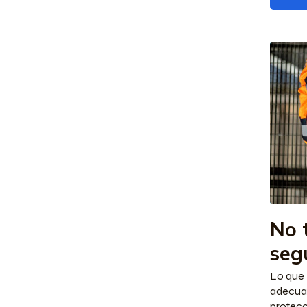
No 
seg
Lo que 
adecuad
protecc