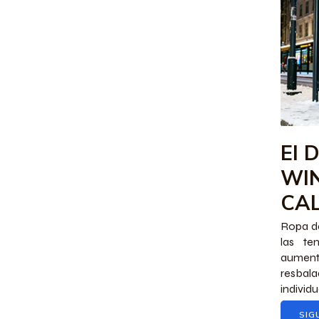
El 
WI
CA
Ropa de
las te
aumen
resbala
individua
SIG