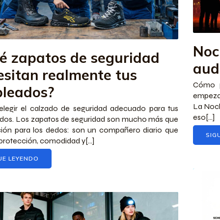
Noc
é zapatos de seguridad
aud
esitan realmente tus
Cómo pr
leados?
empezar
La Noch
legir el calzado de seguridad adecuado para tus
eso[...]
dos. Los zapatos de seguridad son mucho más que
ción para los dedos: son un compañero diario que
SIG
protección, comodidad y[...]
UE LEYENDO