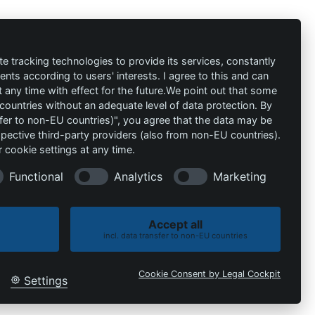
te tracking technologies to provide its services, constantly
ts according to users' interests. I agree to this and can
ión
Contacto
any time with effect for the future.We point out that some
al
 countries without an adequate level of data protection. By
info@die-
nsfer to non-EU countries)", you agree that the data may be
schutzprofis.de
spective third-party providers (also from non-EU countries).
 cookie settings at any time.
+49 (511) 679997-97
 condiciones
Functional
Analytics
Marketing
Wohlenbergstraße 6
30179 Hannover
Accept all
Alemania
incl. data transfer to non-EU countries
Cookie Consent by Legal Cockpit
Settings
Política de cookies
Política de privacidad