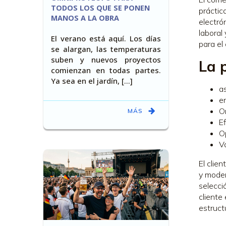
TODOS LOS QUE SE PONEN
práctic
MANOS A LA OBRA
electró
laboral
El verano está aquí. Los días
para el 
se alargan, las temperaturas
suben y nuevos proyectos
La 
comienzan en todas partes.
Ya sea en el jardín, [...]
a
e
Or
MÁS
E
O
Va
El clie
y moder
selecci
cliente
estruct