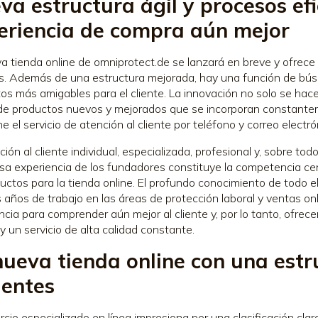
va estructura ágil y procesos ef
eriencia de compra aún mejor
a tienda online de omniprotect.de se lanzará en breve y ofrece
as. Además de una estructura mejorada, hay una función de bú
os más amigables para el cliente. La innovación no solo se hace
de productos nuevos y mejorados que se incorporan constantem
e el servicio de atención al cliente por teléfono y correo electr
ción al cliente individual, especializada, profesional y, sobre to
osa experiencia de los fundadores constituye la competencia centr
uctos para la tienda online. El profundo conocimiento de todo e
años de trabajo en las áreas de protección laboral y ventas on
ncia para comprender aún mejor al cliente y, por lo tanto, ofrec
 y un servicio de alta calidad constante.
nueva tienda online con una estr
ientes
rcio especializado en línea impresiona por una clasificación cla