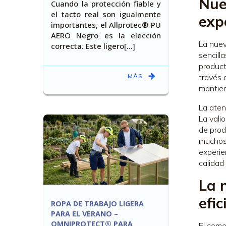
Nue
Cuando la protección fiable y
el tacto real son igualmente
exp
importantes, el Allprotec® PU
AERO Negro es la elección
La nuev
correcta. Este ligero[…]
sencill
product
MÁS
través 
mantien
La aten
La vali
de prod
muchos 
experie
calidad
La 
efic
ROPA DE TRABAJO LIGERA
PARA EL VERANO –
OMNIPROTECT® PARA
El come