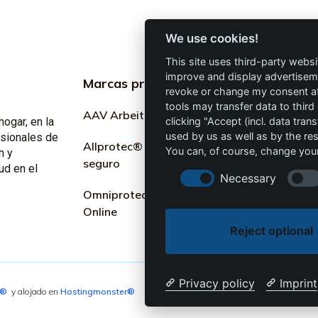
We use cookies!
This site uses third-party websi
improve and display advertisemen
Marcas profesionales
Informac
revoke or change my consent at 
profesion
tools may transfer data to third
AAV Arbeitsschutz GmbH
hogar, en la
clicking "Accept (incl. data tra
Marketing
used by us as well as by the re
esionales de
Allprotec® Solo trabaja
You can, of course, change your
n y
seguro
Términos y
ud en el
Necessary
Omniprotect – Tienda
Privacidad
Online
Impresión
Reject optional
Privacy policy
Imprint
4®
y alojado en
Hostingmonster®