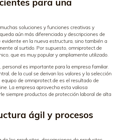
icientes para una
 muchas soluciones y funciones creativas y
squeda aún más diferenciada y descripciones de
 evidente en la nueva estructura, sino también a
ente al surtido. Por supuesto, omniprotect.de
ónico, que es muy popular y ampliamente utilizado.
do, personal es importante para la empresa familiar.
al, de la cual se derivan los valores y la selección
l equipo de omniprotect.de es el resultado de
line. La empresa aprovecha esta valiosa
erle siempre productos de protección laboral de alta
uctura ágil y procesos
ra de los productos, descripciones de productos