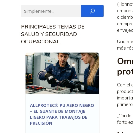
(Hannov
empresa
diciemb
omnipro
PRINCIPALES TEMAS DE
envejec
SALUD Y SEGURIDAD
OCUPACIONAL
Una mej
más fáci
Omn
pro
Con el 
product
importa
primero
ALLPROTEC® PU AERO NEGRO
– EL GUANTE DE MONTAJE
„Con la
LIGERO PARA TRABAJOS DE
fortale
PRECISIÓN