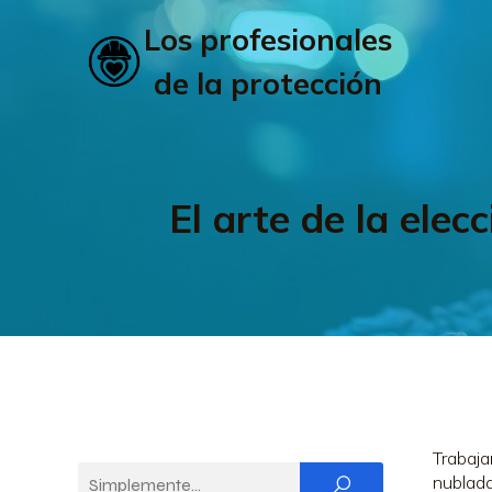
Los profesionales
de la protección
El arte de la ele
Trabaja
nublada