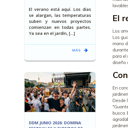
lavables
El verano está aquí. Los días
se alargan, las temperaturas
El r
suben y nuevos proyectos
comienzan en todas partes.
Los ama
Ya sea en el jardín, [...]
Los gua
mano de
durante
MÁS
para el
diseño 
Con
En conc
jardine
Desde l
"Guante
busca. 
agradab
DDM JUNIO 2026: DOMINA
jardine