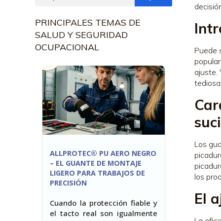
decisió
PRINCIPALES TEMAS DE
Int
SALUD Y SEGURIDAD
OCUPACIONAL
Puede s
popular
ajuste.
tediosa
Car
suc
Los gua
ALLPROTEC® PU AERO NEGRO
picadur
– EL GUANTE DE MONTAJE
picadur
LIGERO PARA TRABAJOS DE
los pro
PRECISIÓN
El 
Cuando la protección fiable y
el tacto real son igualmente
La efic