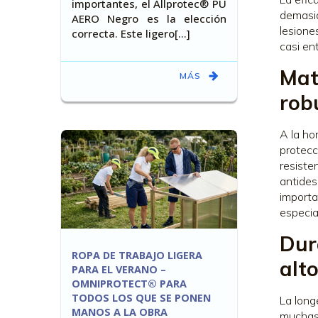
importantes, el Allprotec® PU
demasia
AERO Negro es la elección
lesione
correcta. Este ligero[…]
casi ent
Mat
MÁS
rob
A la ho
protecc
resiste
antides
importa
especia
Dur
ROPA DE TRABAJO LIGERA
alt
PARA EL VERANO –
OMNIPROTECT® PARA
TODOS LOS QUE SE PONEN
La long
MANOS A LA OBRA
muchas 