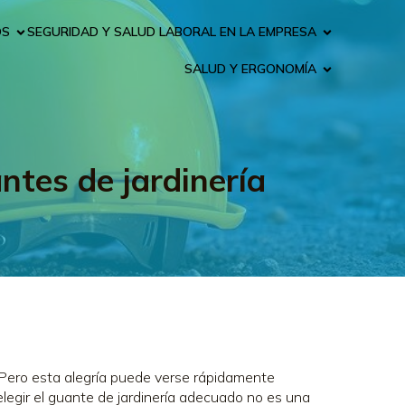
OS
SEGURIDAD Y SALUD LABORAL EN LA EMPRESA
SALUD Y ERGONOMÍA
ntes de jardinería
. Pero esta alegría puede verse rápidamente
legir el guante de jardinería adecuado no es una