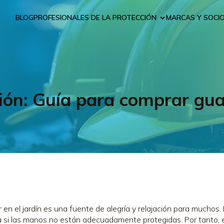
BLOG
PROFESIONALES DE LA PROTECCIÓN
MARCAS Y SOCI
cción: Guía para comprar gua
r en el jardín es una fuente de alegría y relajación para muchos
 si las manos no están adecuadamente protegidas. Por tanto, e