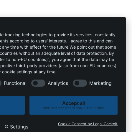
ión
Contacto
al
info@die-
te tracking technologies to provide its services, constantly
ts according to users' interests. I agree to this and can
schutzprofis.de
any time with effect for the future.We point out that some
 countries without an adequate level of data protection. By
+49 (511) 679997-97
 condiciones
nsfer to non-EU countries)", you agree that the data may be
spective third-party providers (also from non-EU countries).
Wohlenbergstraße 6
 cookie settings at any time.
30179 Hannover
Alemania
Functional
Analytics
Marketing
Accept all
incl. data transfer to non-EU countries
Política de cookies
Política de privacidad
Cookie Consent by Legal Cockpit
Settings