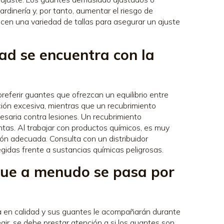
rdinería y, por tanto, aumentar el riesgo de
ecen una variedad de tallas para asegurar un ajuste
dad se encuentra con la
 preferir guantes que ofrezcan un equilibrio entre
ción excesiva, mientras que un recubrimiento
cesaria contra lesiones. Un recubrimiento
ntas. Al trabajar con productos químicos, es muy
ión adecuada. Consulta con un distribuidor
idas frente a sustancias químicas peligrosas.
que a menudo se pasa por
erta en calidad y sus guantes le acompañarán durante
gir, se debe prestar atención a si los guantes son