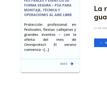
FESTIVALES Y EVENTOS DE
FORMA SEGURA – PSA PARA
La 
MONTAJE, TÉCNICA Y
OPERACIONES AL AIRE LIBRE
gua
Protección profesional en
21 de ab
festivales, fiestas callejeras y
grandes eventos – con la
oferta del mes de
B
Omniprotect El verano
comienza –[…]
MÁS