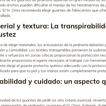
do anchos pueden dificultar el manejo de las herramientas de ja
s. El Sr. Omni recomienda elegir guantes de fabricantes que ofr
allado.
erial y textura: La transpirabili
ustez
ra de elegir materiales, los entusiastas de la jardinería deberían
ión y comodidad. Los textiles transpirables previenen la sudora
nte o refuerzos en zonas críticas proporcionan la protección ne
lizante proporciona el agarre necesario al trabajar con herramie
nte elegir el guante protector químico adecuado con la protecc
lizado para que tu piel y tus manos estén completamente proteg
abilidad y cuidado: un aspecto 
o
evidad de los guantes de jardín es otro criterio esencial. «Invi
temporadas de jardinería», aconseja el Sr. Omni. Además, al ele