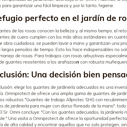
 para garantizar una fácil limpieza y, por lo tanto, higiene.
efugio perfecto en el jardín de r
ntes de las rosas conocen la belleza y, al mismo tiempo, el ret
ntes de cuero cumplen con los más altos estándares en cuanto
 obra cuidadosa, se pueden lavar a mano y garantizan una prot
 largos periodos de tiempo. Esto los hace indispensables no solo
 manejo de rosas. Para trabajos con rosas arbustivas especialm
de guantes resistentes a los arañazos
n
con robusta muñequera
clusión: Una decisión bien pensa
lusión, elegir los guantes de jardinería adecuados es una inversi
ría. Omniprotect.de ofrece una amplia gama de guantes de jardine
os robustos "Guantes de trabajo Allprotec SHG con recubrimient
s de jardinería para mujer con dorso floreado de la mano", todo 
El Sr. Omni concluye: "Con los guantes adecuados, la jardinería
le." Una visita a Omniprotect.de ofrece la oportunidad perfect
ría de alta calidad y encontrar aquellos que no solo protegen, si