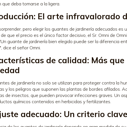
n que deba tomarse a la ligera.
roducción: El arte infravalorado 
orprender, pero elegir los guantes de jardinería adecuados es u
 de que el precio es el único factor decisivo, el Sr. Omni de Omni
 "Un guante de jardinería bien elegido puede ser la diferencia ent
", dice el señor Omni.
acterísticas de calidad: Más que 
iedad
ntes de jardinería no solo se utilizan para proteger contra la hu
as y los peligros que suponen las plantas de bordes afilados. 
as de insectos, que pueden provocar infecciones graves. Un as
ductos químicos contenidos en herbicidas y fertilizantes.
ajuste adecuado: Un criterio clav
acia de los guantes de jardinería depende en gran medida de s