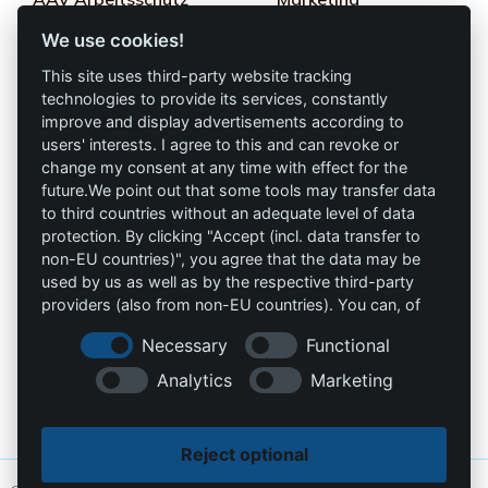
GmbH
We use cookies!
Términos y
Allprotec® Solo
condiciones
This site uses third-party website tracking
trabaja seguro
technologies to provide its services, constantly
Privacidad
improve and display advertisements according to
users' interests. I agree to this and can revoke or
Omniprotect –
Impresión
change my consent at any time with effect for the
Tienda Online
future.We point out that some tools may transfer data
to third countries without an adequate level of data
Contacto
protection. By clicking "Accept (incl. data transfer to
non-EU countries)", you agree that the data may be
info@die-schutzprofis.de
used by us as well as by the respective third-party
providers (also from non-EU countries). You can, of
+49 (511) 679997-97
course, change your cookie settings at any time.
Necessary
Functional
Wohlenbergstraße 6
Analytics
Marketing
30179 Hannover
Alemania
Reject optional