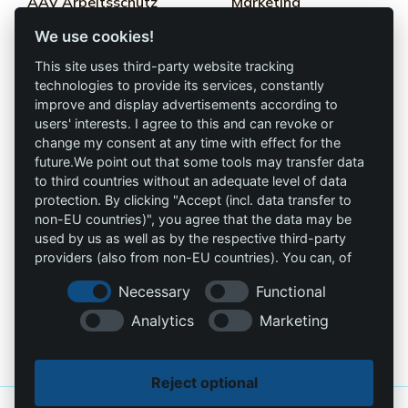
AAV Arbeitsschutz
Marketing
GmbH
We use cookies!
Términos y
Allprotec® Solo
condiciones
This site uses third-party website tracking
trabaja seguro
technologies to provide its services, constantly
Privacidad
improve and display advertisements according to
users' interests. I agree to this and can revoke or
Omniprotect –
Impresión
change my consent at any time with effect for the
Tienda Online
future.We point out that some tools may transfer data
to third countries without an adequate level of data
Contacto
protection. By clicking "Accept (incl. data transfer to
non-EU countries)", you agree that the data may be
info@die-schutzprofis.de
used by us as well as by the respective third-party
providers (also from non-EU countries). You can, of
+49 (511) 679997-97
course, change your cookie settings at any time.
Necessary
Functional
Wohlenbergstraße 6
Analytics
Marketing
30179 Hannover
Alemania
Reject optional