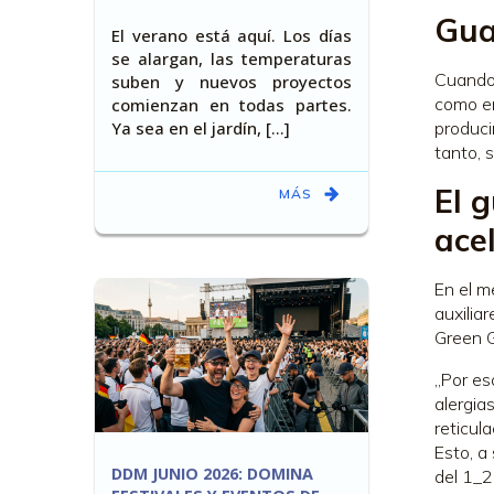
Gua
El verano está aquí. Los días
se alargan, las temperaturas
Cuando 
suben y nuevos proyectos
como en
comienzan en todas partes.
Ya sea en el jardín, [...]
produci
tanto, 
El 
MÁS
ace
En el m
auxilia
Green Gl
„Por es
alergia
reticul
Esto, a
DDM JUNIO 2026: DOMINA
del 1_