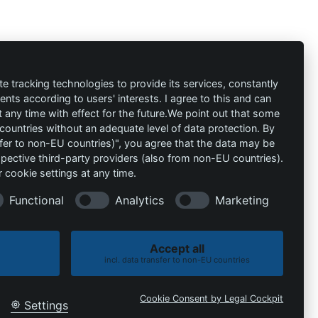
ión
Contacto
al
info@die-
te tracking technologies to provide its services, constantly
ts according to users' interests. I agree to this and can
schutzprofis.de
any time with effect for the future.We point out that some
 countries without an adequate level of data protection. By
+49 (511) 679997-97
 condiciones
nsfer to non-EU countries)", you agree that the data may be
spective third-party providers (also from non-EU countries).
Wohlenbergstraße 6
 cookie settings at any time.
30179 Hannover
Alemania
Functional
Analytics
Marketing
Accept all
incl. data transfer to non-EU countries
Política de cookies
Política de privacidad
Cookie Consent by Legal Cockpit
Settings