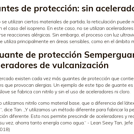
ntes de protección: sin acelerad
se utilizan ciertos materiales de partida, la reticulación puede r
 el caso del isopreno. En este caso, no se utilizan aceleradores
rse reacciones alérgicas. Sin embargo, el proceso con luz ultrav
se utiliza principalmente en áreas sensibles, como en el ámbito
guante de protección Semperguard
leradores de vulcanización
ercado existen cada vez más guantes de protección que contien
res que provocan alergias. Un ejemplo de este tipo de guante es
ove se fabrica con nitrilo y sin el uso de aceleradores ni cloro.
o utilizamos nitrilo como material base, que a diferencia del lá
s“, dice Tan. „Y utilizamos un método diferente para fabricar la pe
ación diferente. Esto nos permite prescindir de aceleradores y r
 su vez, ahorra tanto energía como agua.“ - Lean Seey Tan, Jef
2018)