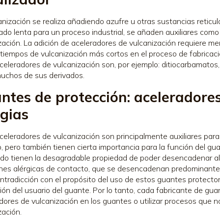
anización se realiza añadiendo azufre u otras sustancias reticul
do lenta para un proceso industrial, se añaden auxiliares como
zación. La adición de aceleradores de vulcanización requiere 
 tiempos de vulcanización más cortos en el proceso de fabrica
celeradores de vulcanización son, por ejemplo: ditiocarbamatos,
uchos de sus derivados.
ntes de protección: aceleradores
rgias
celeradores de vulcanización son principalmente auxiliares para 
, pero también tienen cierta importancia para la función del gu
do tienen la desagradable propiedad de poder desencadenar alerg
nes alérgicas de contacto, que se desencadenan predominanteme
ontradicción con el propósito del uso de estos guantes protector
ión del usuario del guante. Por lo tanto, cada fabricante de gua
dores de vulcanización en los guantes o utilizar procesos que n
zación.