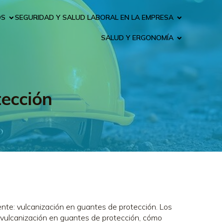
OS
SEGURIDAD Y SALUD LABORAL EN LA EMPRESA
SALUD Y ERGONOMÍA
tección
ente: vulcanización en guantes de protección. Los
la vulcanización en guantes de protección, cómo