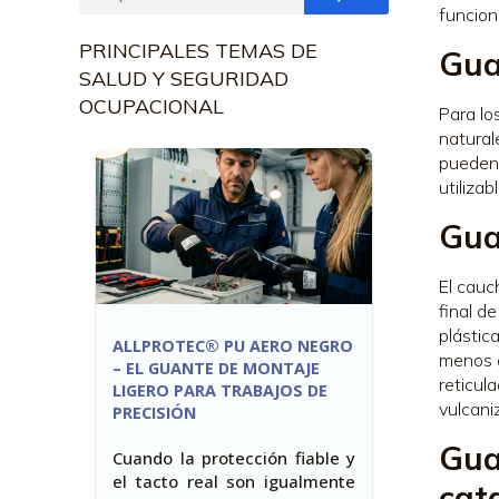
funcion
PRINCIPALES TEMAS DE
Gua
SALUD Y SEGURIDAD
OCUPACIONAL
Para lo
natural
pueden 
utiliza
Gua
El cauc
final d
plástic
ALLPROTEC® PU AERO NEGRO
menos a
– EL GUANTE DE MONTAJE
reticul
LIGERO PARA TRABAJOS DE
vulcani
PRECISIÓN
Gua
Cuando la protección fiable y
el tacto real son igualmente
cat