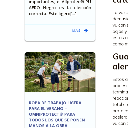
importantes, el Allprotec® PU
AERO Negro es la elección
La vulc
correcta. Este ligero[…]
demasia
vulcani
MÁS
bajas y
estos a
como m
Gua
ale
Estos a
proceso
termina
reaccio
ROPA DE TRABAJO LIGERA
total c
PARA EL VERANO –
protecc
OMNIPROTECT® PARA
acelera
TODOS LOS QUE SE PONEN
vulcani
MANOS A LA OBRA