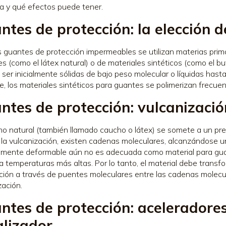
a y qué efectos puede tener.
ntes de protección: la elección d
s guantes de protección impermeables se utilizan materias pri
es (como el látex natural) o de materiales sintéticos (como el but
ser inicialmente sólidas de bajo peso molecular o líquidas hast
ble, los materiales sintéticos para guantes se polimerizan frecu
ntes de protección: vulcanizació
ho natural (también llamado caucho o látex) se somete a un pret
e la vulcanización, existen cadenas moleculares, alcanzándose u
amente deformable aún no es adecuada como material para guan
 temperaturas más altas. Por lo tanto, el material debe trans
ación a través de puentes moleculares entre las cadenas molecu
zación.
ntes de protección: aceleradore
alizador