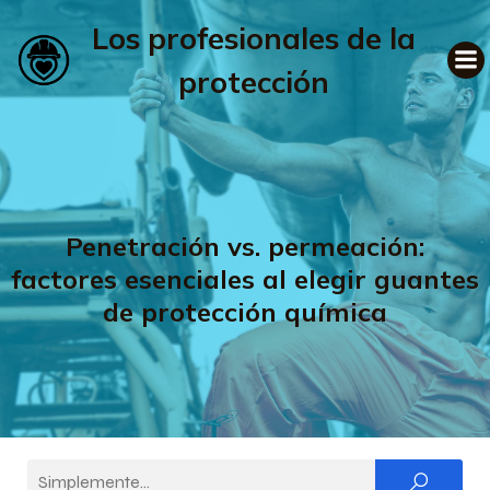
Los profesionales de la
protección
Penetración vs. permeación:
factores esenciales al elegir guantes
de protección química