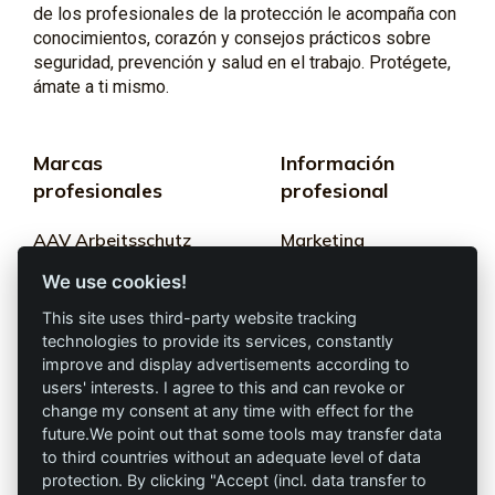
de los profesionales de la protección le acompaña con
conocimientos, corazón y consejos prácticos sobre
seguridad, prevención y salud en el trabajo. Protégete,
ámate a ti mismo.
Marcas
Información
profesionales
profesional
AAV Arbeitsschutz
Marketing
GmbH
We use cookies!
Términos y
Allprotec® Solo
condiciones
This site uses third-party website tracking
trabaja seguro
technologies to provide its services, constantly
Privacidad
improve and display advertisements according to
users' interests. I agree to this and can revoke or
Omniprotect –
Impresión
change my consent at any time with effect for the
Tienda Online
future.We point out that some tools may transfer data
to third countries without an adequate level of data
Contacto
protection. By clicking "Accept (incl. data transfer to