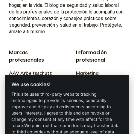
hogar, en la vida. El blog de seguridad y salud laboral
de los profesionales de la protección le acompaña con
conocimientos, corazón y consejos prácticos sobre
seguridad, prevención y salud en el trabajo. Protégete,
ámate a ti mismo.
Marcas
Información
profesionales
profesional
AAV Arbeitsschutz
Marketing
GmbH
We use cookies!
Términos y
Allprotec® Solo
condiciones
This site uses third-party website tracking
trabaja seguro
technologies to provide its services, constantly
Privacidad
improve and display advertisements according to
users' interests. I agree to this and can revoke or
Omniprotect –
Impresión
change my consent at any time with effect for the
Tienda Online
future.We point out that some tools may transfer data
to third countries without an adequate level of data