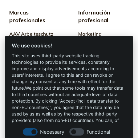
Marcas
Información
profesionales
profesional
AAV Arbeitsschutz
Marketing
GmbH
We use cookies!
Términos y
Allprotec® Solo
condiciones
This site uses third-party website tracking
trabaja seguro
technologies to provide its services, constantly
Privacidad
improve and display advertisements according to
users' interests. I agree to this and can revoke or
Omniprotect –
Impresión
change my consent at any time with effect for the
Tienda Online
future.We point out that some tools may transfer data
to third countries without an adequate level of data
Contacto
protection. By clicking "Accept (incl. data transfer to
non-EU countries)", you agree that the data may be
info@die-schutzprofis.de
used by us as well as by the respective third-party
providers (also from non-EU countries). You can, of
+49 (511) 679997-97
course, change your cookie settings at any time.
Necessary
Functional