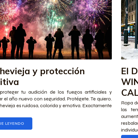
hevieja y protección
El 
itiva
WIN
CAL
roteger tu audición de los fuegos artificiales y
 el año nuevo con seguridad. Protégete. Te quiero.
Ropa de
evieja es ruidosa, colorida y emotiva. Exactamente
las te
aument
resbala
UE LEYENDO
individua