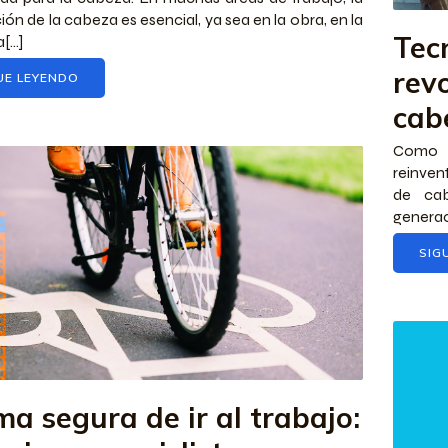
ión de la cabeza es esencial, ya sea en la obra, en la
Tec
[...]
rev
UE LEYENDO
cab
Como 
reinven
de cab
generac
SIG
ma segura de ir al trabajo: