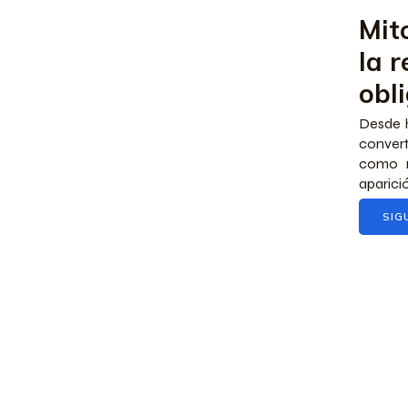
Mit
la r
obl
Desde 
convert
como m
aparició
SIG