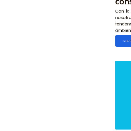
cons
Con la
nosotro
tenden
ambiente
SIG