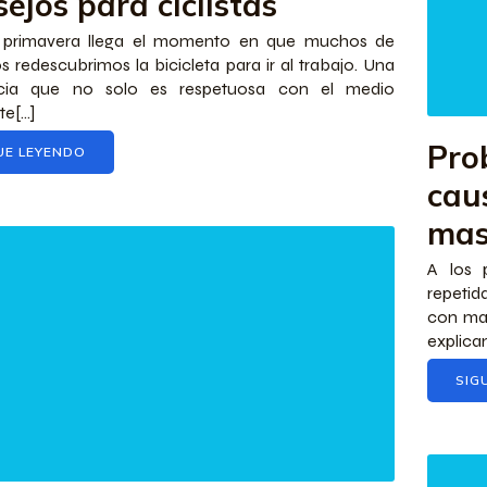
ejos para ciclistas
 primavera llega el momento en que muchos de
s redescubrimos la bicicleta para ir al trabajo. Una
cia que no solo es respetuosa con el medio
[...]
Pro
UE LEYENDO
cau
mas
A los 
repetid
con mas
explica
SIG