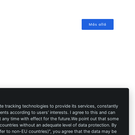
Más allá
ión
Contacto
al
info@die-
te tracking technologies to provide its services, constantly
ts according to users' interests. I agree to this and can
schutzprofis.de
any time with effect for the future.We point out that some
 countries without an adequate level of data protection. By
+49 (511) 679997-97
 condiciones
nsfer to non-EU countries)", you agree that the data may be