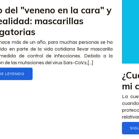
o del "veneno en la cara" y
ealidad: mascarillas
igatorias
hace más de un año, para muchas personas se ha
ido en parte de la vida cotidiana llevar mascarilla
edida de control de infecciones. Debido a la
n de las mutaciones del virus Sars-CoV2,[...]
¿Cu
UE LEYENDO
mi 
La cues
cuando
protec
relativa
SIG