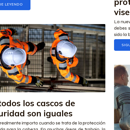
prot
UE LEYENDO
vis
La nuev
debes s
sido la 
SIG
todos los cascos de
uridad son iguales
realmente importa cuando se trata de la protección
a para la cabeza. En muchas áreas de trabajo, la