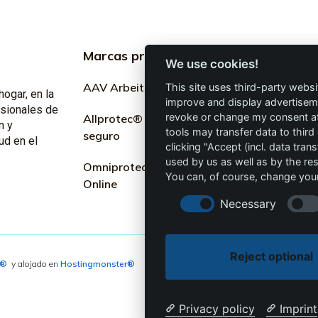
Marcas profesionales
Informac
We use cookies!
profesion
AAV Arbeitsschutz GmbH
This site uses third-party websi
hogar, en la
improve and display advertisemen
Marketing
esionales de
revoke or change my consent at 
Allprotec® Solo trabaja
n y
tools may transfer data to third
seguro
Términos y
ud en el
clicking "Accept (incl. data tra
used by us as well as by the re
Omniprotect – Tienda
Privacidad
You can, of course, change your
Online
Impresión
Necessary
Reject optional
4®
y alojado en
Hostingmonster®
Privacy policy
Imprint