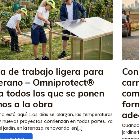
a de trabajo ligera para
Con
verano – Omniprotect®
car
a todos los que se ponen
com
os a la obra
for
ade
no está aquí. Los días se alargan, las temperaturas
y nuevos proyectos comienzan en todas partes. Ya
Cuando
l jardín, en la terraza, renovando, en[…]
jardin
carret