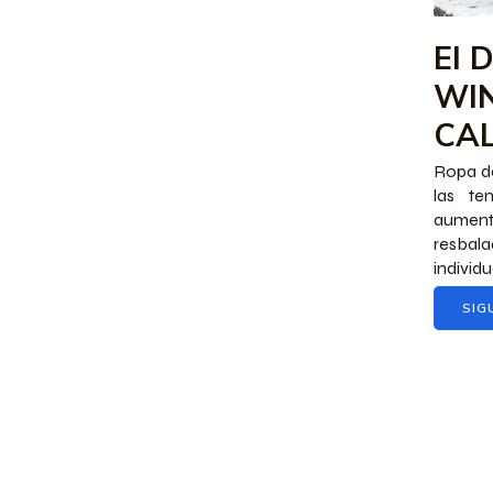
El 
WI
CA
Ropa de
las te
aumen
resbala
individua
SIG