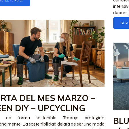
UE LEYENDO
intens
deben[
SIG
RTA DEL MES MARZO –
EN DIY – UPCYCLING
ar de forma sostenible. Trabajo protegido
BLU
onalmente. La sostenibilidad dejará de ser una moda