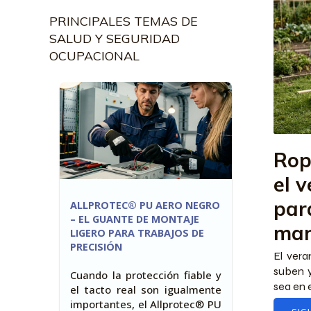
PRINCIPALES TEMAS DE
SALUD Y SEGURIDAD
OCUPACIONAL
Rop
el 
par
ALLPROTEC® PU AERO NEGRO
– EL GUANTE DE MONTAJE
man
LIGERO PARA TRABAJOS DE
PRECISIÓN
El vera
suben 
Cuando la protección fiable y
sea en e
el tacto real son igualmente
importantes, el Allprotec® PU