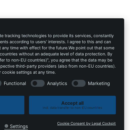
ión
Contacto
al
info@die-
te tracking technologies to provide its services, constantly
ts according to users' interests. I agree to this and can
schutzprofis.de
any time with effect for the future.We point out that some
 countries without an adequate level of data protection. By
+49 (511) 679997-97
 condiciones
nsfer to non-EU countries)", you agree that the data may be
spective third-party providers (also from non-EU countries).
Wohlenbergstraße 6
 cookie settings at any time.
30179 Hannover
Alemania
Functional
Analytics
Marketing
Accept all
incl. data transfer to non-EU countries
Política de cookies
Política de privacidad
Cookie Consent by Legal Cockpit
Settings