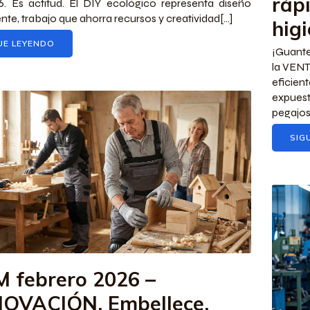
ráp
. Es actitud. El DIY ecológico representa diseño
te, trabajo que ahorra recursos y creatividad[...]
higi
UE LEYENDO
¡Guante
la VENT
eficie
expuest
pegajo
SIG
 febrero 2026 –
OVACIÓN. Embellece.