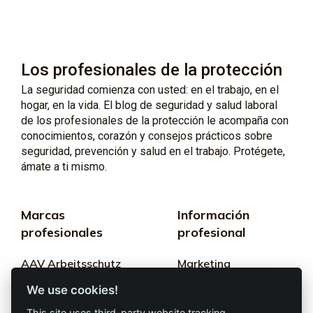
Los profesionales de la protección
La seguridad comienza con usted: en el trabajo, en el
hogar, en la vida. El blog de seguridad y salud laboral
de los profesionales de la protección le acompaña con
conocimientos, corazón y consejos prácticos sobre
seguridad, prevención y salud en el trabajo. Protégete,
ámate a ti mismo.
Marcas
Información
profesionales
profesional
AAV Arbeitsschutz
Marketing
GmbH
We use cookies!
Términos y
Allprotec® Solo
condiciones
This site uses third-party website tracking