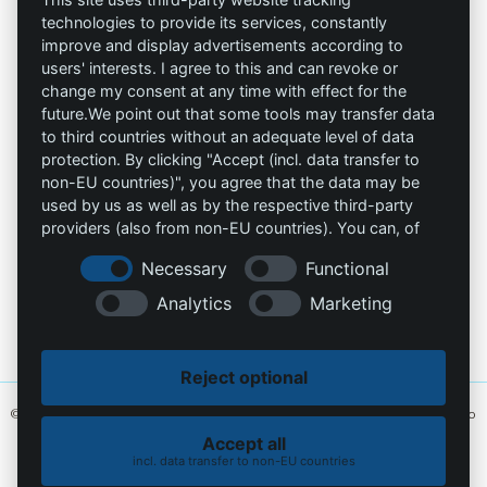
trabaja seguro
technologies to provide its services, constantly
Privacidad
improve and display advertisements according to
users' interests. I agree to this and can revoke or
Omniprotect –
Impresión
change my consent at any time with effect for the
Tienda Online
future.We point out that some tools may transfer data
to third countries without an adequate level of data
Contacto
protection. By clicking "Accept (incl. data transfer to
non-EU countries)", you agree that the data may be
info@die-schutzprofis.de
used by us as well as by the respective third-party
providers (also from non-EU countries). You can, of
+49 (511) 679997-97
course, change your cookie settings at any time.
Necessary
Functional
Wohlenbergstraße 6
Analytics
Marketing
30179 Hannover
Alemania
Reject optional
© 2026 Los profesionales de la protección. Hecho con amor
MiU24®
y alojado
en
Hostingmonster®
Accept all
incl. data transfer to non-EU countries