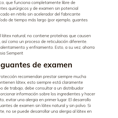
ico, que funciona completamente libre de
ntes quirúrgicos y de examen sin potencial
ado en nitrilo sin acelerador del fabricante
odo de tiempo más largo (por ejemplo, guantes
l látex natural, no contiene proteínas que causen
o, así como un proceso de reticulación diferente.
calentamiento y enfriamiento. Esto, a su vez, ahorra
Asia Semperit
ir guantes de examen
a protección recomiendan prestar siempre mucha
ontienen látex, esto siempre está claramente
 de trabajo, debe consultar a un distribuidor
porcionar información sobre los ingredientes y hacer
evitar una alergia en primer lugar. El desarrollo
guantes de examen sin látex natural y sin polvo. Si
e, no se puede desarrollar una alergia al látex en