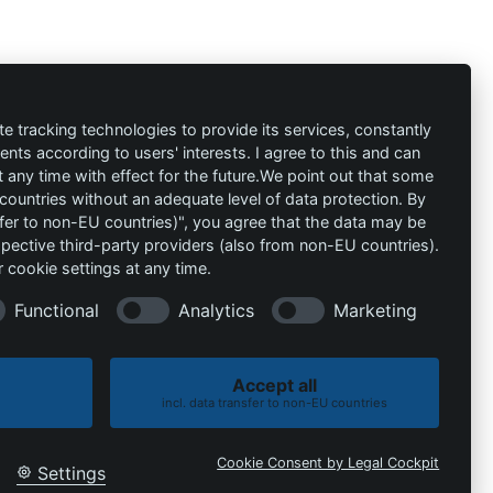
ión
Contacto
al
info@die-
te tracking technologies to provide its services, constantly
ts according to users' interests. I agree to this and can
schutzprofis.de
any time with effect for the future.We point out that some
 countries without an adequate level of data protection. By
+49 (511) 679997-97
 condiciones
nsfer to non-EU countries)", you agree that the data may be
spective third-party providers (also from non-EU countries).
Wohlenbergstraße 6
 cookie settings at any time.
30179 Hannover
Alemania
Functional
Analytics
Marketing
Accept all
incl. data transfer to non-EU countries
Política de cookies
Política de privacidad
Cookie Consent by Legal Cockpit
Settings