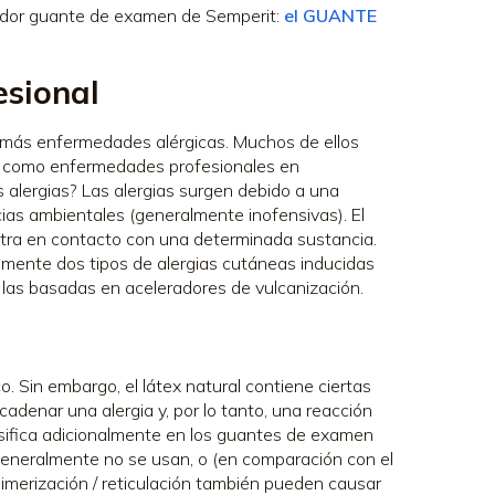
ovador guante de examen de Semperit:
el GUANTE
esional
más enfermedades alérgicas. Muchos de ellos
cen como enfermedades profesionales en
 alergias? Las alergias surgen debido a una
ias ambientales (generalmente inofensivas). El
entra en contacto con una determinada sustancia.
lmente dos tipos de alergias cutáneas inducidas
o las basadas en aceleradores de vulcanización.
o. Sin embargo, el látex natural contiene ciertas
denar una alergia y, por lo tanto, una reacción
nsifica adicionalmente en los guantes de examen
 generalmente no se usan, o (en comparación con el
limerización / reticulación también pueden causar