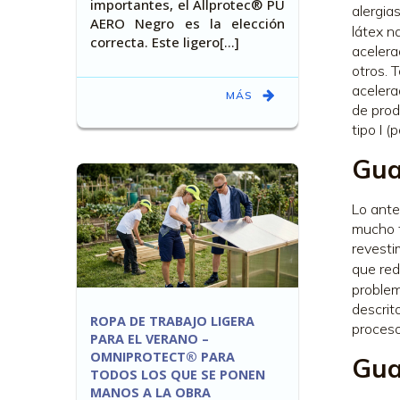
importantes, el Allprotec® PU
alergia
AERO Negro es la elección
látex n
correcta. Este ligero[…]
acelera
otros. 
acelera
MÁS
de prod
tipo I 
Gua
Lo ante
mucho t
revesti
que red
problem
descrit
ROPA DE TRABAJO LIGERA
proceso
PARA EL VERANO –
OMNIPROTECT® PARA
Gua
TODOS LOS QUE SE PONEN
MANOS A LA OBRA