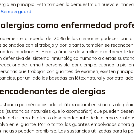
lergia en principio. Esto también lo demuestra un nuevo e inn
 Semperguard.
 alergias como enfermedad prof
blemente, alrededor del 20% de los alemanes padecen una o 
elacionados con el trabajo y, por lo tanto, también se recono
nadas condiciones. Pero, ¿cómo se desarrollan exactamente las
n defensiva del sistema inmunológico humano a ciertas sustanc
reacciona de forma hipersensible, por ejemplo, cuando la piel 
personas que trabajan con guantes de examen, existen principa
tancias, por un lado las basadas en látex natural y por otro lad
encadenantes de alergias
stancia polimérica aislada, el látex natural en sí no es alergénic
as (sustancias naturales que lo acompañan) que pueden desenca
da del cuerpo. El efecto desencadenante de la alergia se inte
polvo en el guante. Por lo tanto, los guantes empolvados ahora
 incluso pueden prohibirse. Las sustancias utilizadas para la po