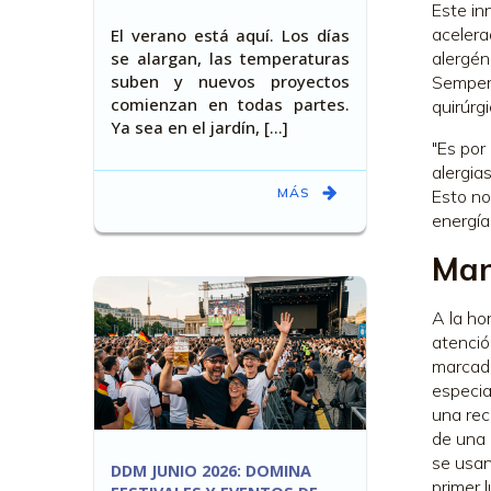
Este in
acelera
El verano está aquí. Los días
se alargan, las temperaturas
alergén
suben y nuevos proyectos
Semperi
comienzan en todas partes.
quirúrg
Ya sea en el jardín, [...]
"Es por
alergia
MÁS
Esto no
energía
Man
A la ho
atenció
marcado
especia
una rec
de una 
se usan
DDM JUNIO 2026: DOMINA
primer l