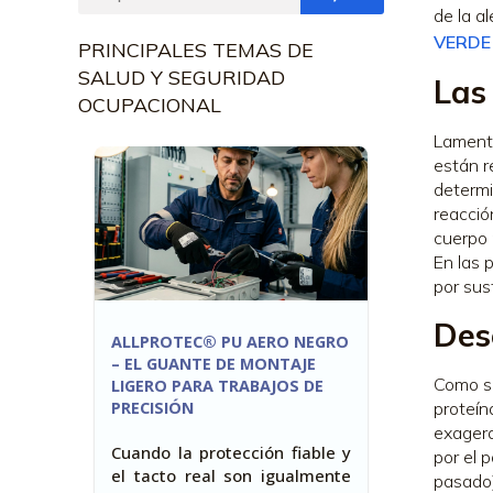
de la a
VERDE
PRINCIPALES TEMAS DE
SALUD Y SEGURIDAD
Las
OCUPACIONAL
Lamenta
están r
determi
reacció
cuerpo 
En las 
por sus
Des
ALLPROTEC® PU AERO NEGRO
– EL GUANTE DE MONTAJE
Como su
LIGERO PARA TRABAJOS DE
PRECISIÓN
proteín
exagera
Cuando la protección fiable y
por el 
el tacto real son igualmente
pasado)