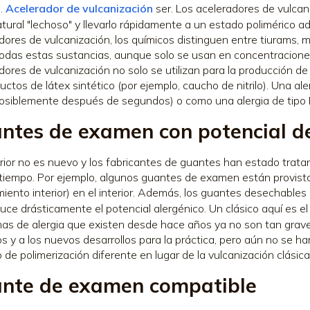
s.
Acelerador de vulcanización
ser. Los aceleradores de vulcaniz
atural "lechoso" y llevarlo rápidamente a un estado polimérico 
dores de vulcanización, los químicos distinguen entre tiurams,
Todas estas sustancias, aunque solo se usan en concentracione
dores de vulcanización no solo se utilizan para la producción de
uctos de látex sintético (por ejemplo, caucho de nitrilo). Una a
(posiblemente después de segundos) o como una alergia de tipo 
ntes de examen con potencial de
rior no es nuevo y los fabricantes de guantes han estado trata
iempo. Por ejemplo, algunos guantes de examen están provisto
miento interior) en el interior. Además, los guantes desechables 
uce drásticamente el potencial alergénico. Un clásico aquí es e
as de alergia que existen desde hace años ya no son tan grav
os y a los nuevos desarrollos para la práctica, pero aún no se h
 de polimerización diferente en lugar de la vulcanización clásica
nte de examen compatible