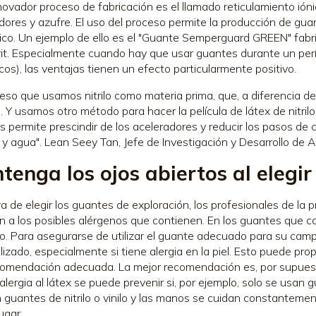
novador proceso de fabricación es el llamado reticulamiento ión
dores y azufre. El uso del proceso permite la producción de gua
ico. Un ejemplo de ello es el "Guante Semperguard GREEN" fabric
t. Especialmente cuando hay que usar guantes durante un perí
icos), las ventajas tienen un efecto particularmente positivo.
 eso que usamos nitrilo como materia prima, que, a diferencia de
s. Y usamos otro método para hacer la película de látex de nitril
s permite prescindir de los aceleradores y reducir los pasos de 
 y agua". Lean Seey Tan, Jefe de Investigación y Desarrollo de 
tenga los ojos abiertos al eleg
ra de elegir los guantes de exploración, los profesionales de l
n a los posibles alérgenos que contienen. En los guantes que c
. Para asegurarse de utilizar el guante adecuado para su campo
lizado, especialmente si tiene alergia en la piel. Esto puede pro
omendación adecuada. La mejor recomendación es, por supuesto, 
alergia al látex se puede prevenir si, por ejemplo, solo se usan 
 guantes de nitrilo o vinilo y las manos se cuidan constantement
ugar.