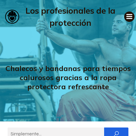
Los profesionales de la
protección
Chalecos y bandanas para tiempos
calurosos gracias a la ropa
protectora refrescante