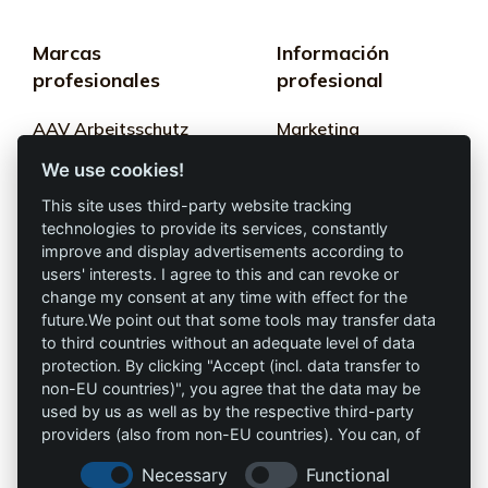
Marcas
Información
profesionales
profesional
AAV Arbeitsschutz
Marketing
GmbH
We use cookies!
Términos y
Allprotec® Solo
condiciones
This site uses third-party website tracking
trabaja seguro
technologies to provide its services, constantly
Privacidad
improve and display advertisements according to
users' interests. I agree to this and can revoke or
Omniprotect –
Impresión
change my consent at any time with effect for the
Tienda Online
future.We point out that some tools may transfer data
to third countries without an adequate level of data
Contacto
protection. By clicking "Accept (incl. data transfer to
non-EU countries)", you agree that the data may be
info@die-schutzprofis.de
used by us as well as by the respective third-party
providers (also from non-EU countries). You can, of
+49 (511) 679997-97
course, change your cookie settings at any time.
Necessary
Functional