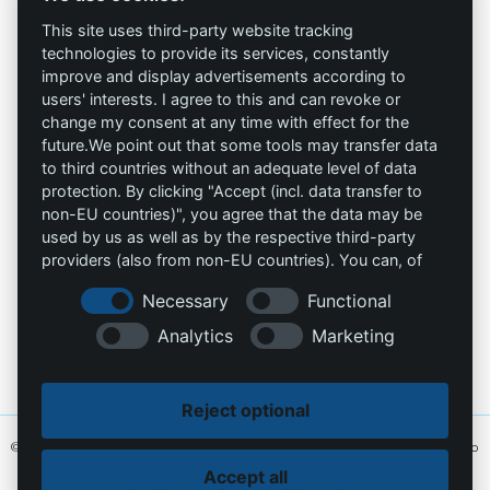
Términos y
Allprotec® Solo
condiciones
This site uses third-party website tracking
trabaja seguro
technologies to provide its services, constantly
Privacidad
improve and display advertisements according to
users' interests. I agree to this and can revoke or
Omniprotect –
Impresión
change my consent at any time with effect for the
Tienda Online
future.We point out that some tools may transfer data
to third countries without an adequate level of data
Contacto
protection. By clicking "Accept (incl. data transfer to
non-EU countries)", you agree that the data may be
info@die-schutzprofis.de
used by us as well as by the respective third-party
providers (also from non-EU countries). You can, of
+49 (511) 679997-97
course, change your cookie settings at any time.
Necessary
Functional
Wohlenbergstraße 6
Analytics
Marketing
30179 Hannover
Alemania
Reject optional
© 2026 Los profesionales de la protección. Hecho con amor
MiU24®
y alojado
en
Hostingmonster®
Accept all