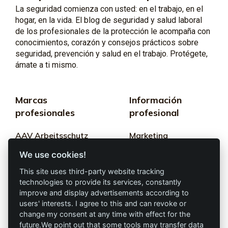
La seguridad comienza con usted: en el trabajo, en el
hogar, en la vida. El blog de seguridad y salud laboral
de los profesionales de la protección le acompaña con
conocimientos, corazón y consejos prácticos sobre
seguridad, prevención y salud en el trabajo. Protégete,
ámate a ti mismo.
Marcas
Información
profesionales
profesional
AAV Arbeitsschutz
Marketing
GmbH
We use cookies!
Términos y
Allprotec® Solo
condiciones
This site uses third-party website tracking
trabaja seguro
technologies to provide its services, constantly
Privacidad
improve and display advertisements according to
users' interests. I agree to this and can revoke or
Omniprotect –
Impresión
change my consent at any time with effect for the
Tienda Online
future.We point out that some tools may transfer data