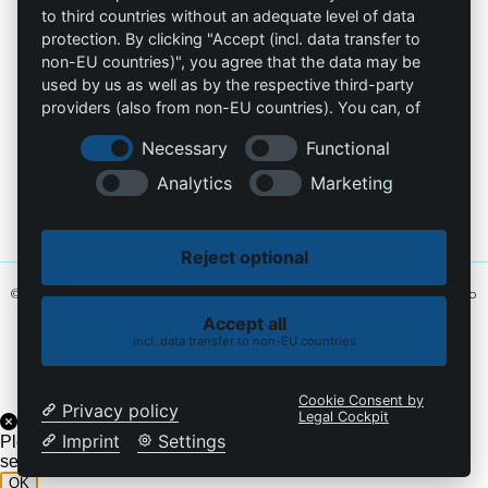
to third countries without an adequate level of data
Contacto
protection. By clicking "Accept (incl. data transfer to
non-EU countries)", you agree that the data may be
info@die-schutzprofis.de
used by us as well as by the respective third-party
providers (also from non-EU countries). You can, of
+49 (511) 679997-97
course, change your cookie settings at any time.
Necessary
Functional
Wohlenbergstraße 6
Analytics
Marketing
30179 Hannover
Alemania
Reject optional
© 2026 Los profesionales de la protección. Hecho con amor
MiU24®
y alojado
en
Hostingmonster®
Accept all
incl. data transfer to non-EU countries
Política de cookies
Política de privacidad
Cookie Consent by
Privacy policy
Legal Cockpit
Imprint
Settings
Please enable the chatbot on the current domain under
settings->security->visibility
OK